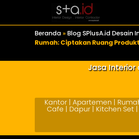
Beranda
»
Blog SPlusA.id Desain In
Rumah: Ciptakan Ruang Produkti
Jasa Interio
Kantor | Apartemen | Rumah 
Cafe | Dapur | Kitchen Set