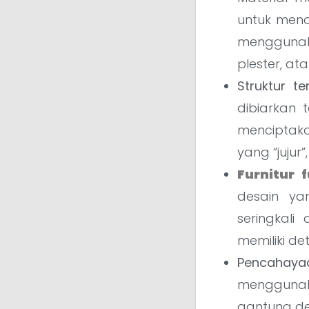
untuk menon
menggunak
plester, at
Struktur te
dibiarkan 
menciptaka
yang “jujur
Furnitur 
desain ya
seringkali 
memiliki de
Pencahaya
menggunaka
gantung de