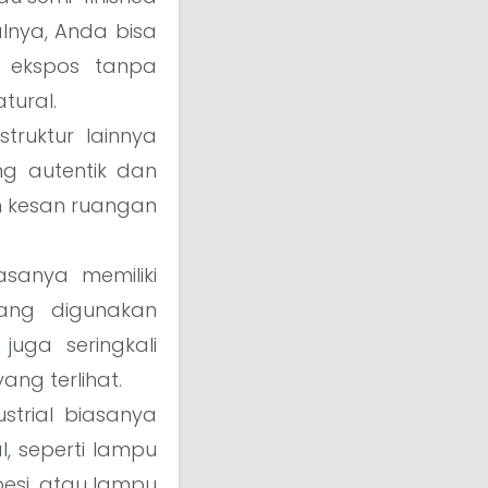
alnya, Anda bisa
a ekspos tanpa
tural.
struktur lainnya
ng autentik dan
n kesan ruangan
sanya memiliki
yang digunakan
 juga seringkali
ang terlihat.
trial biasanya
, seperti lampu
esi, atau lampu