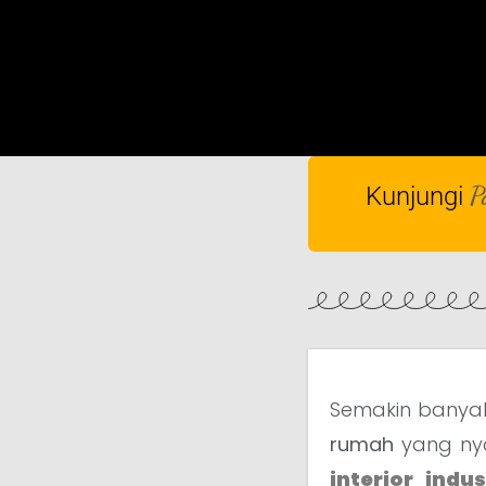
P
Kunjungi
Semakin banyak
rumah
yang nya
interior indus