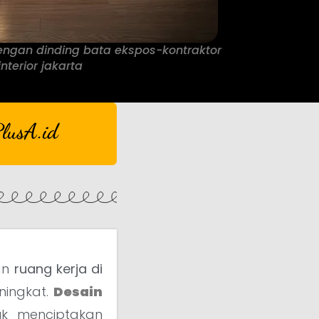
engan dinding bata ekspos-kontraktor
interior jakarta
lusA.id
an
ruang kerja di
ningkat.
Desain
uk menciptakan