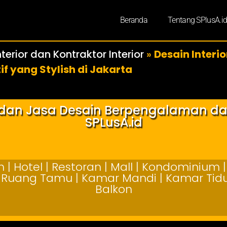
Beranda
Tentang SPlusA.i
terior dan Kontraktor Interior
»
Desain Interio
f yang Stylish di Jakarta
r dan Jasa Desain Berpengalaman d
SPLusA.id
| Hotel | Restoran | Mall | Kondominium | 
 | Ruang Tamu | Kamar Mandi | Kamar Tidur
Balkon