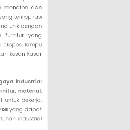
san monoton dan
ang terinspirasi
ang unik dengan
 furnitur yang
a ekspos, lampu
kan kesan kasar
aya industrial
rnitur
,
material
,
 untuk bekerja.
rta
yang dapat
han industrial