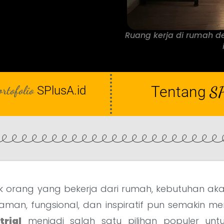
Ruang kerja di rumah d
ortofolio
Tentang
SP
SPlusA.id
 orang yang bekerja dari rumah, kebutuhan ak
man, fungsional, dan inspiratif pun semakin me
trial
menjadi salah satu pilihan populer unt