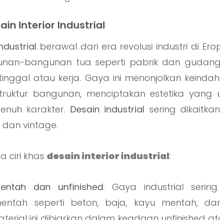
n Interior Industrial
ndustrial
berawal dari era revolusi industri di Er
nan-bangunan tua seperti pabrik dan gudang d
tinggal atau kerja. Gaya ini menonjolkan keinda
truktur bangunan, menciptakan estetika yang u
enuh karakter.
Desain industrial
sering dikaitk
, dan vintage.
a ciri khas
desain interior industrial
:
mentah dan unfinished
: Gaya industrial seri
mentah seperti beton, baja, kayu mentah, da
terial ini dibiarkan dalam keadaan unfinished at