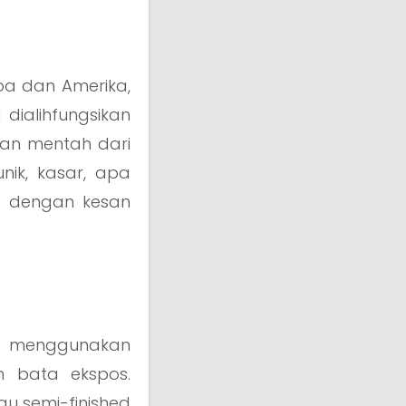
opa dan Amerika,
ialihfungsikan
han mentah dari
nik, kasar, apa
an dengan kesan
ng menggunakan
n bata ekspos.
au semi-finished