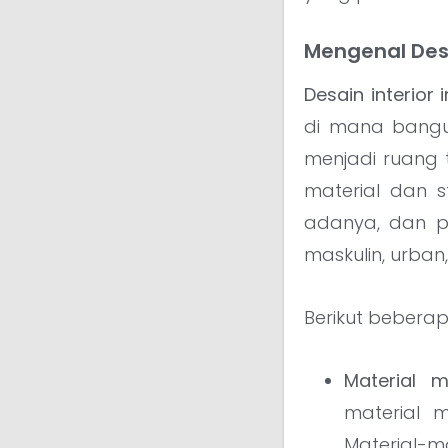
Mengenal Desai
Desain interior i
di mana bangu
menjadi ruang 
material dan s
adanya, dan p
maskulin, urban
Berikut beberap
Material 
material 
Material-ma