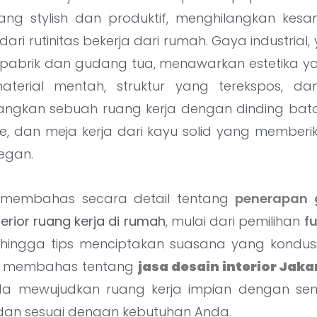
ang stylish dan produktif, menghilangkan ke
i rutinitas bekerja dari rumah. Gaya industrial, y
pabrik dan gudang tua, menawarkan estetika y
aterial mentah, struktur yang terekspos, dan
yangkan sebuah ruang kerja dengan dinding bat
e, dan meja kerja dari kayu solid yang memberi
egan.
an membahas secara detail tentang
penerapan g
terior ruang kerja di rumah
, mulai dari pemilihan
fu
 hingga tips menciptakan suasana yang kondusif
n membahas tentang
jasa desain interior Jaka
 mewujudkan ruang kerja impian dengan sentu
dan sesuai dengan kebutuhan Anda.