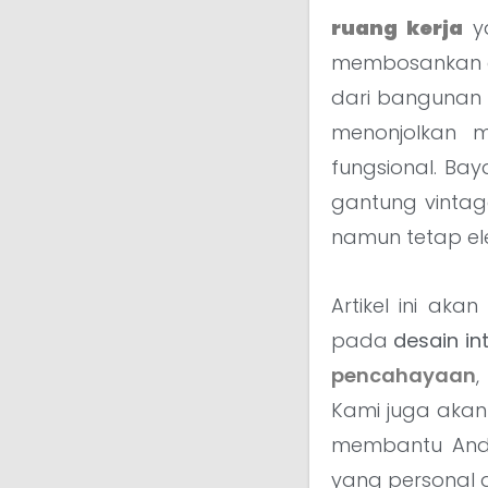
ruang kerja
y
membosankan dar
dari bangunan 
menonjolkan m
fungsional. Ba
gantung vintag
namun tetap el
Artikel ini ak
pada
desain in
pencahayaan
,
Kami juga aka
membantu Anda
yang personal 