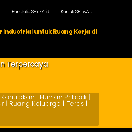
d
Portofolio SPlusA.id
Kontak SPlusA.id
r Industrial untuk Ruang Kerja di
an Terpercaya
Kontrakan | Hunian Pribadi |
 | Ruang Keluarga | Teras |