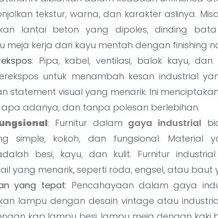
jolkan tekstur, warna, dan karakter aslinya. Mis
an lantai beton yang dipoles, dinding bat
au meja kerja dari kayu mentah dengan finishing na
rekspos
: Pipa, kabel, ventilasi, balok kayu, dan 
terekspos untuk menambah kesan industrial ya
n statement visual yang menarik. Ini menciptaka
”, apa adanya, dan tanpa polesan berlebihan.
fungsional
: Furnitur dalam
gaya industrial
bia
ng simple, kokoh, dan fungsional. Material 
adalah besi, kayu, dan kulit. Furnitur industrial
tail yang menarik, seperti roda, engsel, atau baut y
an yang tepat
: Pencahayaan dalam gaya indus
n lampu dengan desain vintage atau industrial
ngan kap lampu besi, lampu meja dengan kaki b