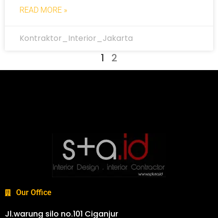
READ MORE »
Kontraktor_Interior_Jakarta
1
2
Our Office
Jl.warung silo no.101 Ciganjur