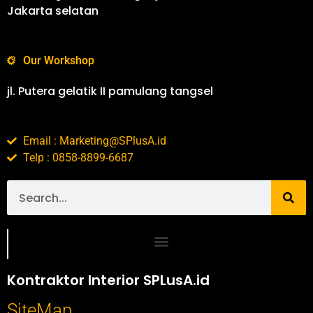
Jakarta selatan
Our Workshop
jl. Putera gelatik II pamulang tangsel
Email : Marketing@SPlusA.id
Telp : 0858-8899-6687
Portofolio SPlusA.id Jasa Desain Interior dan Kontraktor Interior
Kontraktor Interior SPLusA.id
SiteMap