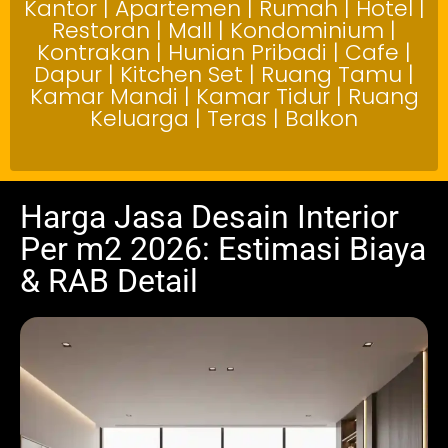
Kantor | Apartemen | Rumah | Hotel |
Restoran | Mall | Kondominium |
Kontrakan | Hunian Pribadi | Cafe |
Dapur | Kitchen Set | Ruang Tamu |
Kamar Mandi | Kamar Tidur | Ruang
Keluarga | Teras | Balkon
Harga Jasa Desain Interior
Per m2 2026: Estimasi Biaya
& RAB Detail