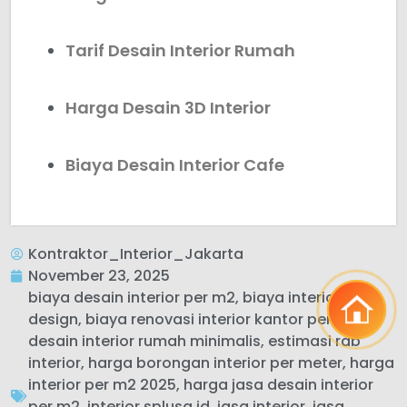
Tarif Desain Interior Rumah
Harga Desain 3D Interior
Biaya Desain Interior Cafe
Kontraktor_Interior_Jakarta
November 23, 2025
biaya desain interior per m2
,
biaya interior
design
,
biaya renovasi interior kantor per m2
,
desain interior rumah minimalis
,
estimasi rab
interior
,
harga borongan interior per meter
,
harga
interior per m2 2025
,
harga jasa desain interior
per m2
,
interior splusa.id
,
jasa interior
,
jasa