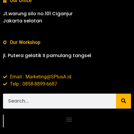
Our Office
Jl.warung silo no.101 Ciganjur
Jakarta selatan
Our Workshop
jl. Putera gelatik II pamulang tangsel
Email : Marketing@SPlusA.id
Telp : 0858-8899-6687
Portofolio SPlusA.id Jasa Desain Interior dan Kontraktor Interior