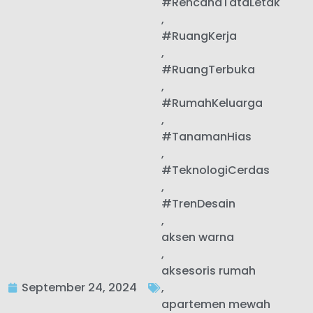
#RencanaTataLetak
,
#RuangKerja
,
#RuangTerbuka
,
#RumahKeluarga
,
#TanamanHias
,
#TeknologiCerdas
,
#TrenDesain
,
aksen warna
,
aksesoris rumah
September 24, 2024
,
apartemen mewah