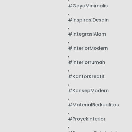
#GayaMinimalis
,
#InspirasiDesain
,
#IntegrasiAlam
,
#InteriorModern
,
#interiorrumah
,
#KantorKreatif
,
#KonsepModern
,
#MaterialBerkualitas
,
#ProyekInterior
,