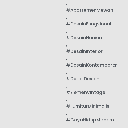
,
#ApartemenMewah
,
#DesainFungsional
,
#DesainHunian
,
#DesainInterior
,
#DesainKontemporer
,
#DetailDesain
,
#ElemenVintage
,
#FurniturMinimalis
,
#GayaHidupModern
,