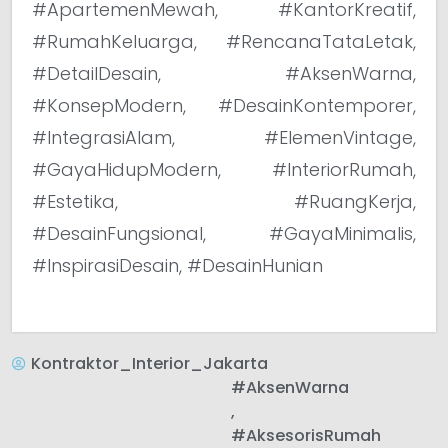
#ApartemenMewah, #KantorKreatif,
#RumahKeluarga, #RencanaTataLetak,
#DetailDesain, #AksenWarna,
#KonsepModern, #DesainKontemporer,
#IntegrasiAlam, #ElemenVintage,
#GayaHidupModern, #InteriorRumah,
#Estetika, #RuangKerja,
#DesainFungsional, #GayaMinimalis,
#InspirasiDesain, #DesainHunian
Kontraktor_Interior_Jakarta
#AksenWarna
,
#AksesorisRumah