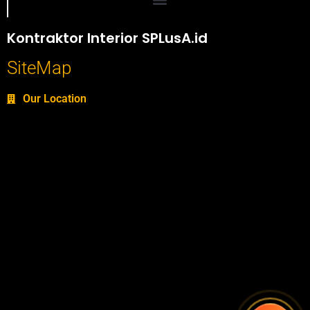
Portofolio SPlusA.id Jasa Desain Interior dan Kontraktor Interior
Kontraktor Interior SPLusA.id
SiteMap
Our Location