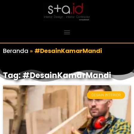
Beranda
»
#DesainKamarMandi
Tag: #DesainKamarMandi
DESAIN INTERIOR