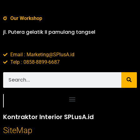
Our Workshop
jl. Putera gelatik II pamulang tangsel
Email : Marketing@SPlusA.id
Telp : 0858-8899-6687
Portofolio SPlusA.id Jasa Desain Interior dan Kontraktor Interior
Kontraktor Interior SPLusA.id
SiteMap