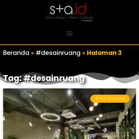
Beranda
»
#desainruang
»
Halaman 3
Tag: #desainruang
INTERIOR DESAIN