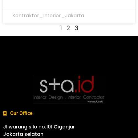
Kontraktor_Interior_Jakarta
1
2
3
Our Office
Jl.warung silo no.101 Ciganjur
Jakarta selatan