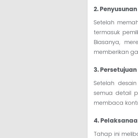
2. Penyusunan
Setelah memaha
termasuk pemili
Biasanya, me
memberikan gam
3. Persetujua
Setelah desai
semua detail p
membaca kontra
4. Pelaksanaa
Tahap ini melib