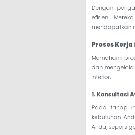
Dengan pengal
efisien. Mere
mendapatkan ma
Proses Kerja
Memahami pros
dan mengelola 
interior.
1. Konsultasi 
Pada tahap in
kebutuhan And
Anda, seperti g