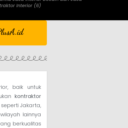
raktor Interior (6)
lusA.id
or, baik untuk
mukan
kontraktor
seperti Jakarta,
wilayah lainnya
yang berkualitas