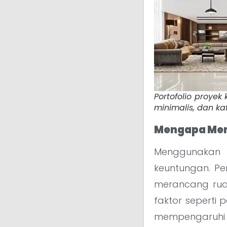
Portofolio proyek
minimalis, dan kaf
Mengapa Mem
Menggunakan j
keuntungan. P
merancang ruan
faktor seperti 
mempengaruhi ha