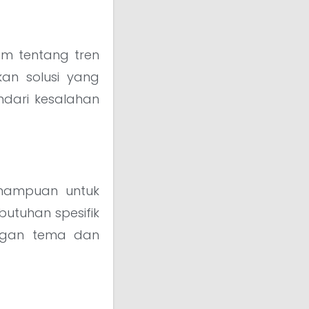
am tentang tren
kan solusi yang
dari kesalahan
emampuan untuk
utuhan spesifik
engan tema dan