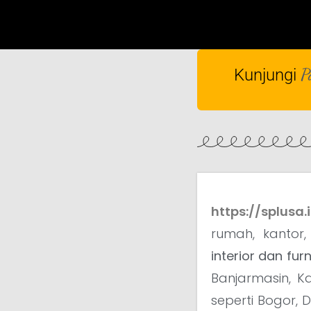
P
Kunjungi
https://splusa.
rumah, kantor
interior dan furn
Banjarmasin, K
seperti Bogor, 