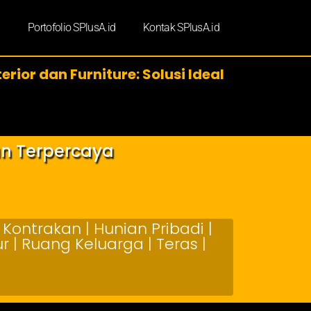
d
Portofolio SPlusA.id
Kontak SPlusA.id
erior dan Furniture: Solusi Ideal
an Terpercaya
Kontrakan | Hunian Pribadi |
 | Ruang Keluarga | Teras |