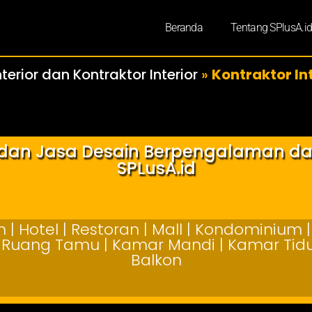
Beranda
Tentang SPlusA.i
terior dan Kontraktor Interior
»
Kontraktor Int
r dan Jasa Desain Berpengalaman d
SPLusA.id
| Hotel | Restoran | Mall | Kondominium | 
 | Ruang Tamu | Kamar Mandi | Kamar Tidur
Balkon