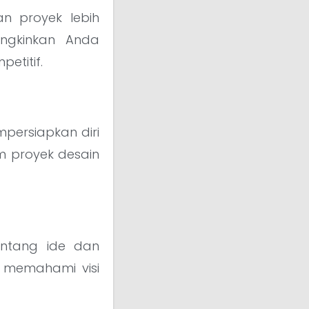
n proyek lebih
ungkinkan Anda
etitif.
ersiapkan diri
m proyek desain
entang ide dan
 memahami visi