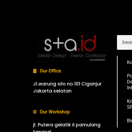
Ko
Our Office
Po
De
Jl.warung silo no.101 Ciganjur
In
Jakarta selatan
Ko
SP
Our Workshop
Bl
jl. Putera gelatik II pamulang
tangsel