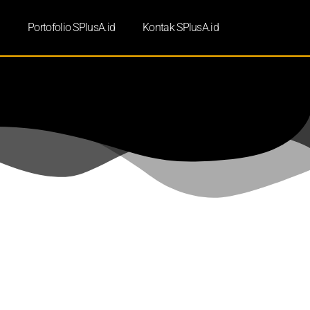
d
Portofolio SPlusA.id
Kontak SPlusA.id