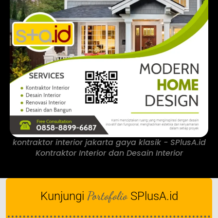
kontraktor interior jakarta gaya klasik - SPlusA.id
Kontraktor Interior dan Desain Interior
Portofolio
Kunjungi
SPlusA.id