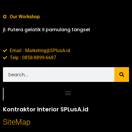
Our Workshop
jl. Putera gelatik II pamulang tangsel
Email : Marketing@SPlusA.id
Telp : 0858-8899-6687
Portofolio SPlusA.id Jasa Desain Interior dan Kontraktor Interior
Kontraktor Interior SPLusA.id
SiteMap