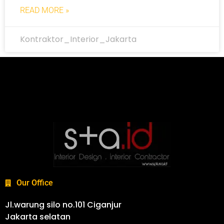
READ MORE »
Kontraktor_Interior_Jakarta
Our Office
Jl.warung silo no.101 Ciganjur
Jakarta selatan