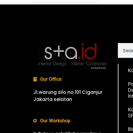
Ko
Our Office
Po
De
Jl.warung silo no.101 Ciganjur
In
Jakarta selatan
Ko
SP
Our Workshop
Bl