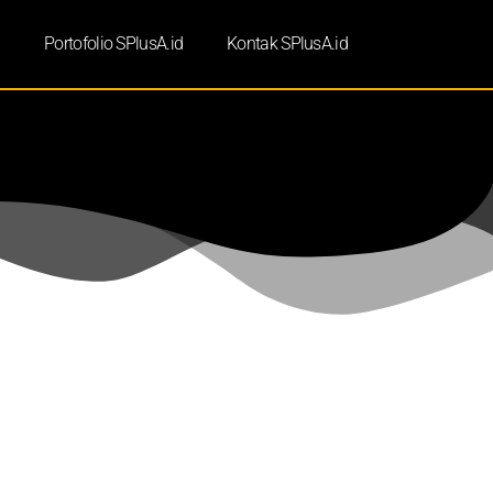
d
Portofolio SPlusA.id
Kontak SPlusA.id