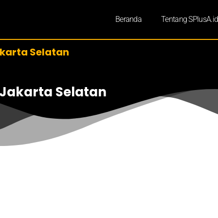
Beranda
Tentang SPlusA.i
karta Selatan
 Jakarta Selatan