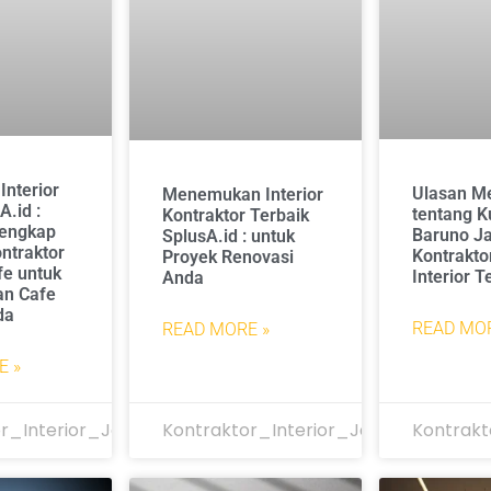
Interior
Ulasan M
Menemukan Interior
A.id :
tentang K
Kontraktor Terbaik
engkap
Baruno Ja
SplusA.id : untuk
ntraktor
Kontraktor
Proyek Renovasi
fe untuk
Interior 
Anda
n Cafe
da
READ MOR
READ MORE »
E »
r_Interior_Jakarta
Kontraktor_Interior_Jakarta
Kontrakt