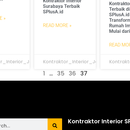
Kontraktor Interior
Kontraktor
Surabaya Terbaik
Terbaik di
SPlusA.id
SPlusA.id
E »
Transfor
READ MORE »
Rumah Im
Mulai dar
READ MOR
r_Interior_Jakarta
Kontraktor_Interior_Jakarta
Kontrakt
1
…
35
36
37
Kontraktor Interior S