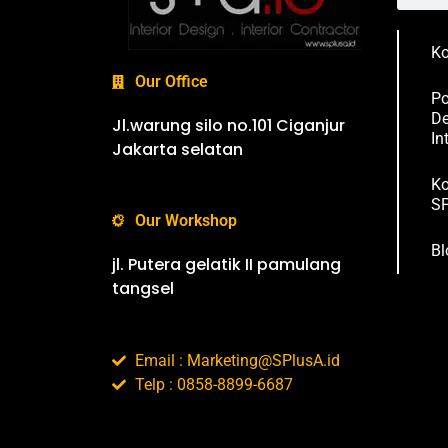
Ko
Our Office
Po
De
Jl.warung silo no.101 Ciganjur
In
Jakarta selatan
Ko
SP
Our Workshop
Bl
jl. Putera gelatik II pamulang
tangsel
Email : Marketing@SPlusA.id
Telp : 0858-8899-6687