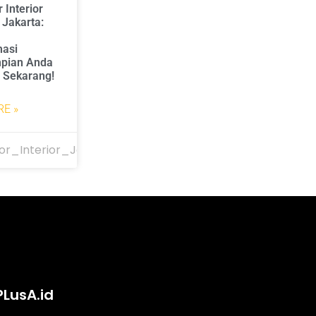
 Interior
 Jakarta:
masi
pian Anda
i Sekarang!
E »
or_Interior_Jakarta
PLusA.id