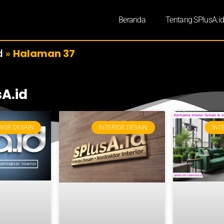
Beranda
Tentang SPlusA.i
d
»
Halaman 37
sA.id
RIOR DESAIN
INTERIOR DESAIN
INT