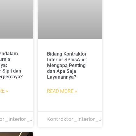
endalam
Bidang Kontraktor
urnia
Interior SPlusA.id:
ya:
Mengapa Penting
 Sipil dan
dan Apa Saja
Terpercaya?
Layanannya?
E »
READ MORE »
or_Interior_Jakarta
Kontraktor_Interior_Jakarta