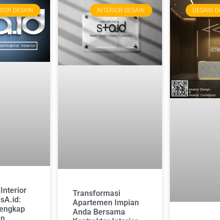
RIOR DESAIN
INTERIOR DESAIN
DESAIN D
Interior
Transformasi
sA.id:
Apartemen Impian
engkap
Anda Bersama
an