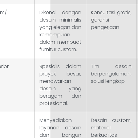
om/
Dikenal dengan
Konsultasi gratis,
desain minimalis
garansi
yang elegan dan
pengerjaan
kemampuan
dalam membuat
furnitur custom.
rior
Spesialis dalam
Tim desain
proyek besar,
berpengalaman,
menawarkan
solusi lengkap
desain yang
beragam dan
profesional.
Menyediakan
Desain custom,
layanan desain
material
dan bangun
berkualitas