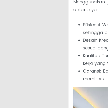
Menggunakan j
antaranya:
Efisiensi W
sehingga pr
Desain Kreat
sesuai deng
Kualitas Te
kerja yang t
Garansi:
Ba
memberikan