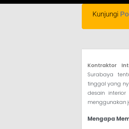
Kunjungi
Po
Kontraktor In
Surabaya ten
tinggal yang n
desain interio
menggunakan jas
Mengapa Memil