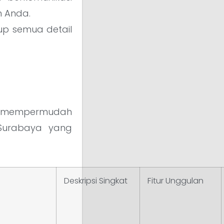
n Anda.
up semua detail
tuk mempermudah
 Surabaya yang
Deskripsi Singkat
Fitur Unggulan