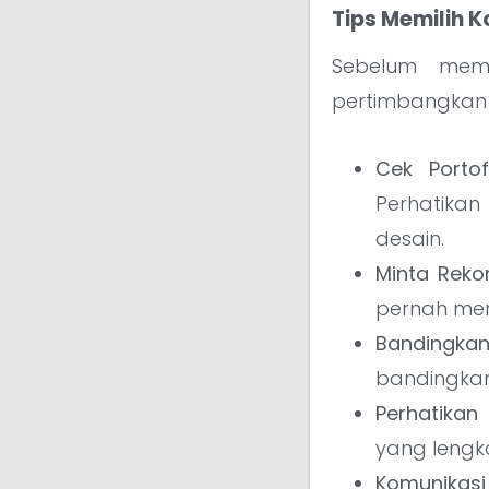
Tips Memilih K
Sebelum memu
pertimbangkan 
Cek Portofo
Perhatikan 
desain.
Minta Reko
pernah meng
Bandingka
bandingkan
Perhatikan 
yang lengk
Komunikasi