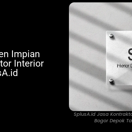
en Impian
or Interior
sA.id
SplusA.id Jasa Kontrakto
Bogor Depok Ta