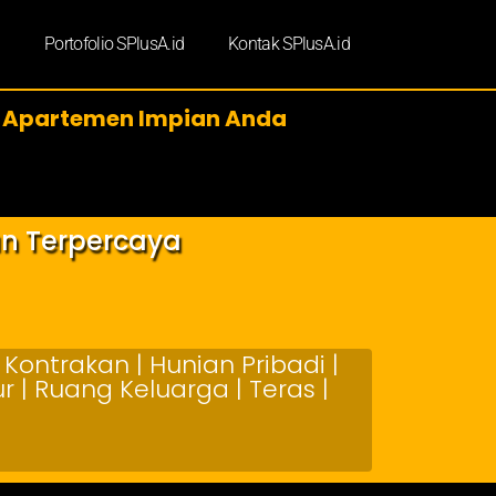
d
Portofolio SPlusA.id
Kontak SPlusA.id
 Apartemen Impian Anda
an Terpercaya
Kontrakan | Hunian Pribadi |
 | Ruang Keluarga | Teras |