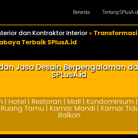
Beranda
Tentang SPlusA.i
terior dan Kontraktor Interior
»
Transformasi
abaya Terbaik SPlusA.id
r dan Jasa Desain Berpengalaman d
SPLusA.id
| Hotel | Restoran | Mall | Kondominium | 
 | Ruang Tamu | Kamar Mandi | Kamar Tidur
Balkon