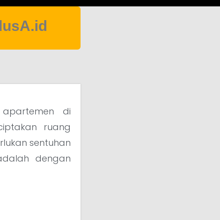
lusA.id
i apartemen di
iptakan ruang
rlukan sentuhan
f adalah dengan