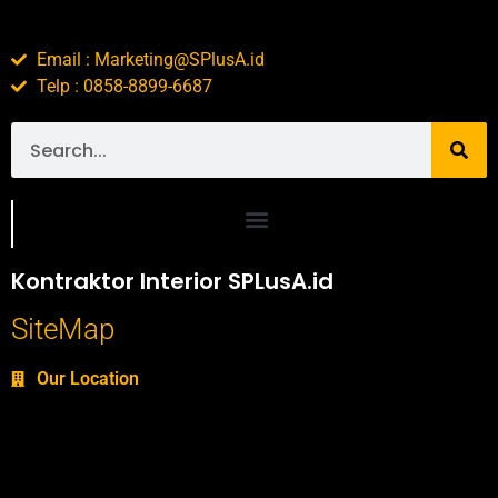
Email : Marketing@SPlusA.id
Telp : 0858-8899-6687
Portofolio SPlusA.id Jasa Desain Interior dan Kontraktor Interior
Kontraktor Interior SPLusA.id
SiteMap
Our Location