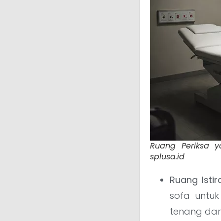
Ruang Periksa ya
splusa.id
Ruang Istir
sofa untuk
tenang dan