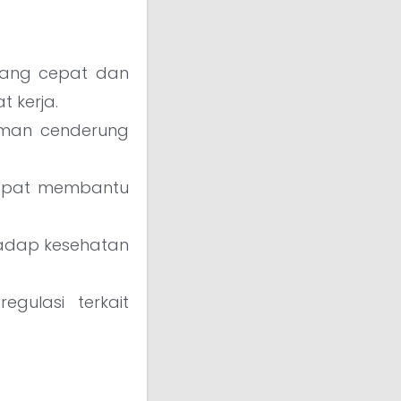
yang cepat dan
 kerja.
man cenderung
dapat membantu
adap kesehatan
gulasi terkait