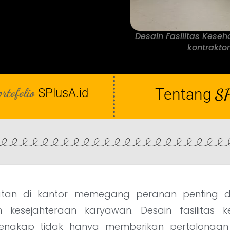
Desain Fasilitas Kese
kontraktor
ortofolio
Tentang
SP
SPlusA.id
ehatan di kantor memegang peranan penting
 kesejahteraan karyawan. Desain fasilitas 
engkap tidak hanya memberikan pertolongan