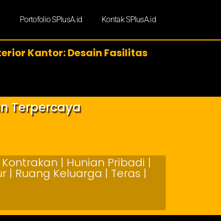
d
Portofolio SPlusA.id
Kontak SPlusA.id
erior Kantor: Desain Fasilitas
an Terpercaya
Kontrakan | Hunian Pribadi |
 | Ruang Keluarga | Teras |