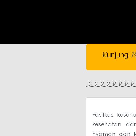
P
Kunjungi
Fasilitas kes
kesehatan dan
nyaman dan l