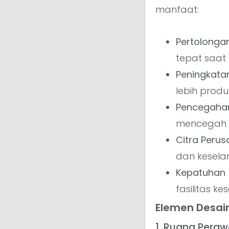
manfaat:
Pertolonga
tepat saat 
Peningkatan
lebih produk
Pencegahan
mencegah p
Citra Perus
dan kesela
Kepatuhan
fasilitas k
Elemen Desain
1. Ruang Pera