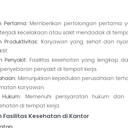
n Pertama:
Memberikan pertolongan pertama 
terjadi kecelakaan atau sakit mendadak di tempat
 Produktivitas:
Karyawan yang sehat dan nya
tif.
 Penyakit:
Fasilitas kesehatan yang lengkap 
enyebaran penyakit di tempat kerja.
ahaan:
Menunjukkan kepedulian perusahaan terh
matan karyawan.
 Hukum:
Memenuhi persyaratan hukum dan re
esehatan di tempat kerja.
 Fasilitas Kesehatan di Kantor
watan