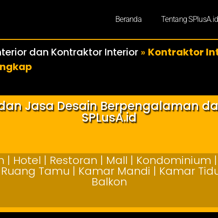
Beranda
Tentang SPlusA.i
terior dan Kontraktor Interior
»
Kontraktor Int
engkap
r dan Jasa Desain Berpengalaman d
SPLusA.id
| Hotel | Restoran | Mall | Kondominium | 
 | Ruang Tamu | Kamar Mandi | Kamar Tidur
Balkon