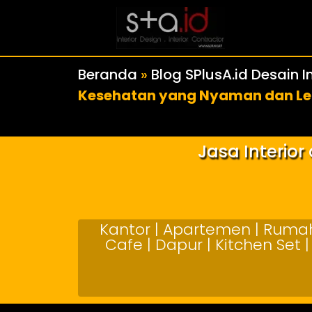
Beranda
»
Blog SPlusA.id Desain In
Kesehatan yang Nyaman dan L
Jasa Interio
Kantor | Apartemen | Rumah 
Cafe | Dapur | Kitchen Set