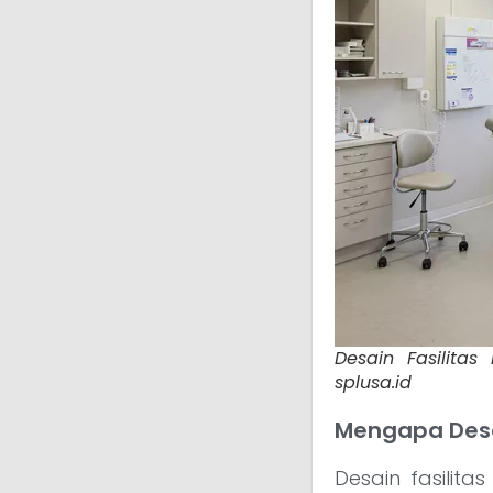
Desain Fasilita
splusa.id
Mengapa Desai
Desain fasilit