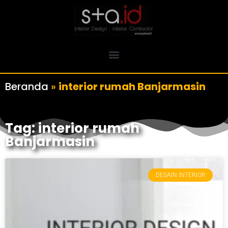
Beranda
»
interior rumah Banjarmasin
Tag: interior rumah
Banjarmasin
DESAIN INTERIOR