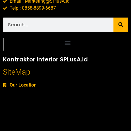
Email : Marketing@SPlusA.id
Telp : 0858-8899-6687
Portofolio SPlusA.id Jasa Desain Interior dan Kontraktor Interior
Kontraktor Interior SPLusA.id
SiteMap
Our Location