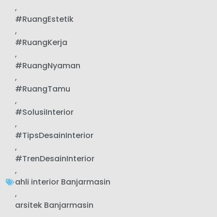
,
#RuangEstetik
,
#RuangKerja
,
#RuangNyaman
,
#RuangTamu
,
#SolusiInterior
,
#TipsDesainInterior
,
#TrenDesainInterior
,
ahli interior Banjarmasin
,
arsitek Banjarmasin
,