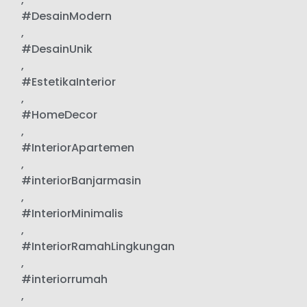
#DesainModern
,
#DesainUnik
,
#EstetikaInterior
,
#HomeDecor
,
#InteriorApartemen
,
#interiorBanjarmasin
,
#InteriorMinimalis
,
#InteriorRamahLingkungan
,
#interiorrumah
,