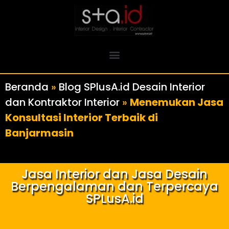
Beranda
»
Blog SPlusA.id Desain Interior
dan Kontraktor Interior
»
Menemukan Jasa
Konsultasi Interior Terbaik di
Banjarmasin
Jasa Interior dan Jasa Desain
Berpengalaman dan Terpercaya
SPLusA.id