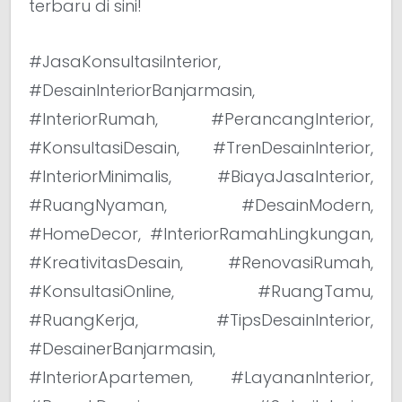
terbaru di sini!
#JasaKonsultasiInterior,
#DesainInteriorBanjarmasin,
#InteriorRumah, #PerancangInterior,
#KonsultasiDesain, #TrenDesainInterior,
#InteriorMinimalis, #BiayaJasaInterior,
#RuangNyaman, #DesainModern,
#HomeDecor, #InteriorRamahLingkungan,
#KreativitasDesain, #RenovasiRumah,
#KonsultasiOnline, #RuangTamu,
#RuangKerja, #TipsDesainInterior,
#DesainerBanjarmasin,
#InteriorApartemen, #LayananInterior,