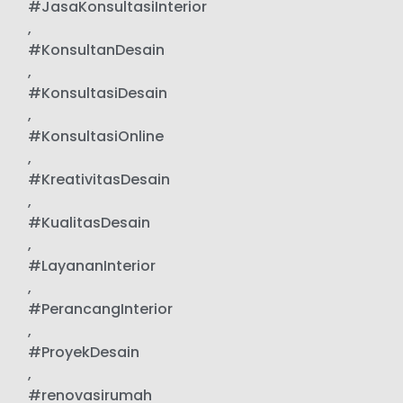
#JasaKonsultasiInterior
,
#KonsultanDesain
,
#KonsultasiDesain
,
#KonsultasiOnline
,
#KreativitasDesain
,
#KualitasDesain
,
#LayananInterior
,
#PerancangInterior
,
#ProyekDesain
,
#renovasirumah