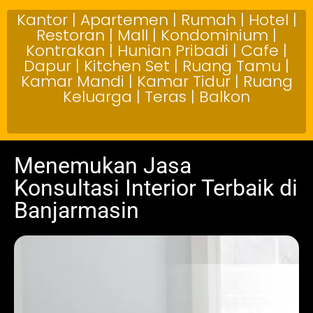
Kantor | Apartemen | Rumah | Hotel |
Restoran | Mall | Kondominium |
Kontrakan | Hunian Pribadi | Cafe |
Dapur | Kitchen Set | Ruang Tamu |
Kamar Mandi | Kamar Tidur | Ruang
Keluarga | Teras | Balkon
Menemukan Jasa
Konsultasi Interior Terbaik di
Banjarmasin