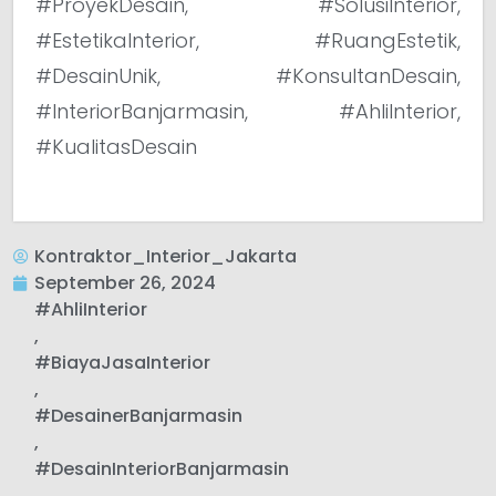
#ProyekDesain, #SolusiInterior,
#EstetikaInterior, #RuangEstetik,
#DesainUnik, #KonsultanDesain,
#InteriorBanjarmasin, #AhliInterior,
#KualitasDesain
Kontraktor_Interior_Jakarta
September 26, 2024
#AhliInterior
,
#BiayaJasaInterior
,
#DesainerBanjarmasin
,
#DesainInteriorBanjarmasin
,