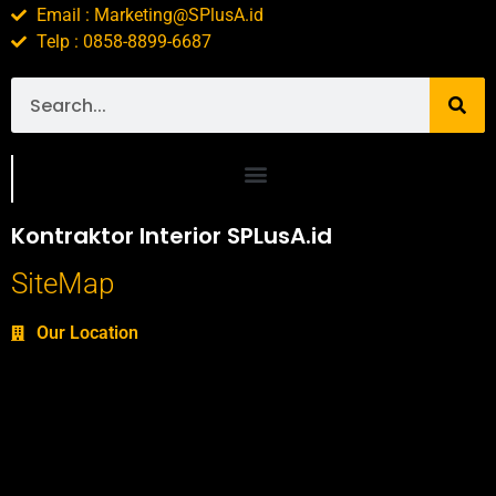
Email : Marketing@SPlusA.id
Telp : 0858-8899-6687
Portofolio SPlusA.id Jasa Desain Interior dan Kontraktor Interior
Kontraktor Interior SPLusA.id
SiteMap
Our Location