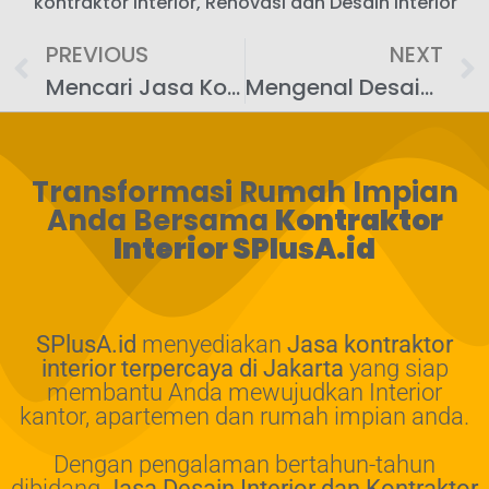
kontraktor interior
,
Renovasi dan Desain Interior
PREVIOUS
NEXT
Mencari Jasa Kontraktor Interior Terpercaya di Belitung Selatan Banjarmasin Barat Kalimantan: Kenapa Splusa.id Jadi Pilihan Utama
Mengenal Desain Interior di Banjarmasin Barat: Kontraktor dari Belitung Utara Kalimantan Selatan
Transformasi Rumah Impian
Anda Bersama
Kontraktor
Interior SPlusA.id
SPlusA.id
menyediakan
Jasa kontraktor
interior terpercaya di Jakarta
yang siap
membantu Anda mewujudkan Interior
kantor, apartemen dan rumah impian anda.
Dengan pengalaman bertahun-tahun
dibidang
Jasa Desain Interior dan Kontraktor