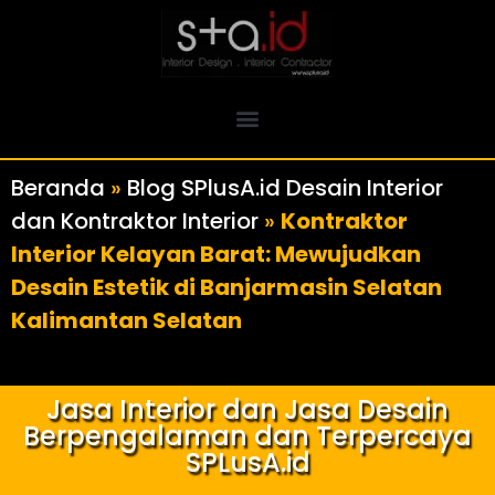
Beranda
»
Blog SPlusA.id Desain Interior
dan Kontraktor Interior
»
Kontraktor
Interior Kelayan Barat: Mewujudkan
Desain Estetik di Banjarmasin Selatan
Kalimantan Selatan
Jasa Interior dan Jasa Desain
Berpengalaman dan Terpercaya
SPLusA.id