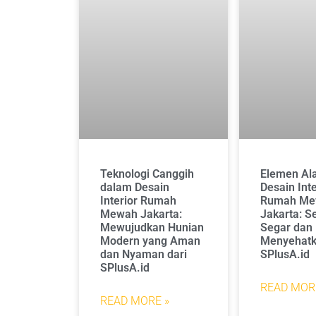
Teknologi Canggih
Elemen Al
dalam Desain
Desain Inte
Interior Rumah
Rumah Me
Mewah Jakarta:
Jakarta: S
Mewujudkan Hunian
Segar dan
Modern yang Aman
Menyehatk
dan Nyaman dari
SPlusA.id
SPlusA.id
READ MOR
READ MORE »