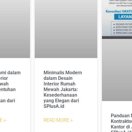
ami dalam
Minimalis Modern
rior
dalam Desain
wah
Interior Rumah
entuhan
Mewah Jakarta:
Kesederhanaan
an dari
yang Elegan dari
SPlusA.id
Panduan 
E »
READ MORE »
Kontraktor
Kantor di