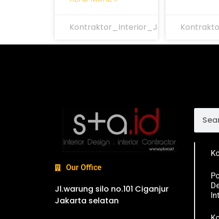
Kontraktor_Interior_Jakarta
Kontrakto
Ko
Our Office
Po
De
Jl.warung silo no.101 Ciganjur
In
Jakarta selatan
Ko