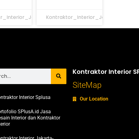
r_Interior_Jakarta
Kontraktor_Interior_Jakarta
Kontraktor Interior S
SiteMap
ntraktor Interior Splusa
Our Location
rtofolio SPlusA.id Jasa
sain Interior dan Kontraktor
terior
ntraktor Interior Jakarta-