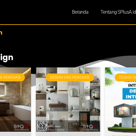
Beranda
Tentang SPlusA.i
n
sign
N RENOVASI
DESAIN DAN RENOVASI
DESAIN D