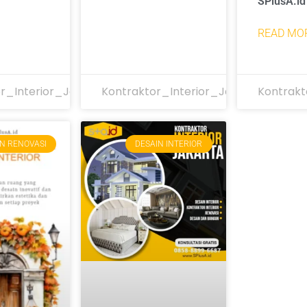
SPlusA.id
READ MOR
r_Interior_Jakarta
Kontraktor_Interior_Jakarta
Kontrakt
N RENOVASI
DESAIN INTERIOR