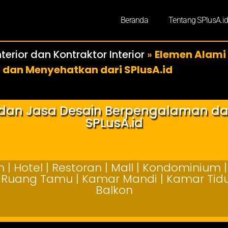
Beranda
Tentang SPlusA.i
terior dan Kontraktor Interior
»
Elemen Alami
 dan Menyehatkan dari SPlusA.id
r dan Jasa Desain Berpengalaman d
SPLusA.id
| Hotel | Restoran | Mall | Kondominium | 
 | Ruang Tamu | Kamar Mandi | Kamar Tidur
Balkon