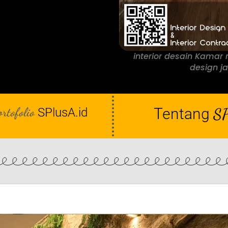
interior desain Kamar
design ja
ortofolio
Tentang
SP
SPlusA.id