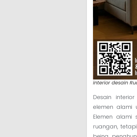
interior desain R
Desain inter
elemen alami 
Elemen alami 
ruangan, tetap
being penghun