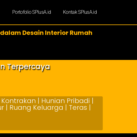
d
Portofolio SPlusA.id
Kontak SPlusA.id
 dalam Desain Interior Rumah
an Terpercaya
Kontrakan | Hunian Pribadi |
 | Ruang Keluarga | Teras |