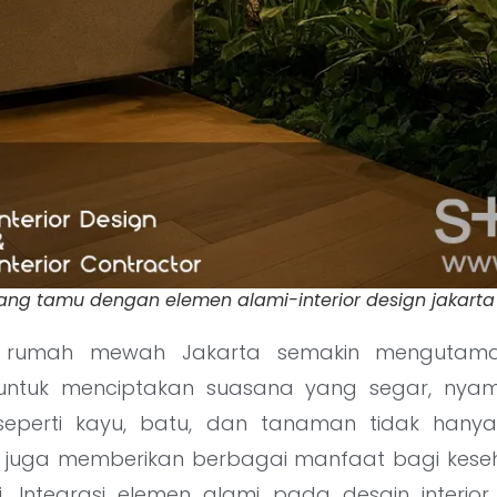
uang tamu dengan elemen alami-interior design jakarta 
ior rumah mewah Jakarta semakin mengutama
untuk menciptakan suasana yang segar, nyam
seperti kayu, batu, dan tanaman tidak hany
i juga memberikan berbagai manfaat bagi kese
i. Integrasi elemen alami pada desain interi