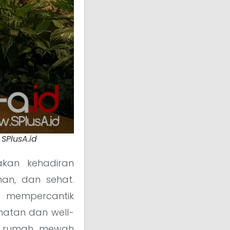
SPlusA.id
kan kehadiran
an, dan sehat.
a mempercantik
hatan dan well-
or rumah mewah