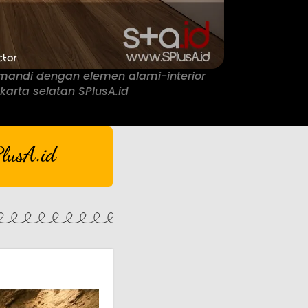
 mandi dengan elemen alami-interior
karta selatan SPlusA.id
lusA.id