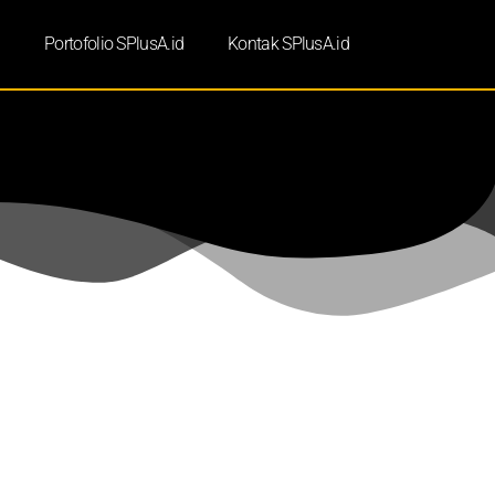
d
Portofolio SPlusA.id
Kontak SPlusA.id