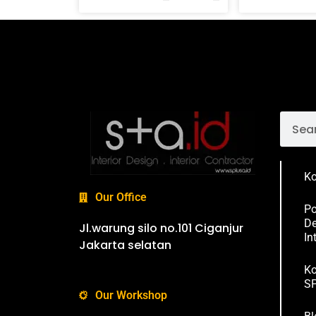
Ko
Our Office
Po
De
Jl.warung silo no.101 Ciganjur
In
Jakarta selatan
Ko
SP
Our Workshop