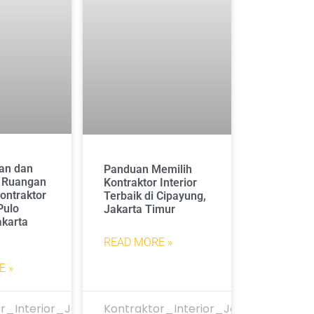
an dan
Panduan Memilih
 Ruangan
Kontraktor Interior
ontraktor
Terbaik di Cipayung,
 Pulo
Jakarta Timur
akarta
READ MORE »
E »
r_Interior_Jakarta
Kontraktor_Interior_Jakarta