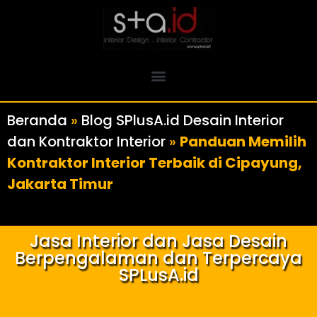
Beranda
»
Blog SPlusA.id Desain Interior
dan Kontraktor Interior
»
Panduan Memilih
Kontraktor Interior Terbaik di Cipayung,
Jakarta Timur
Jasa Interior dan Jasa Desain
Berpengalaman dan Terpercaya
SPLusA.id