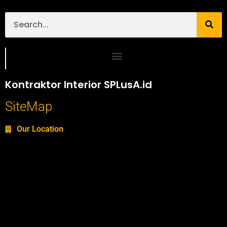
Portofolio SPlusA.id Jasa Desain Interior dan Kontraktor Interior
Kontraktor Interior SPLusA.id
SiteMap
Our Location