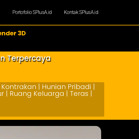
d
Portofolio SPlusA.id
Kontak SPlusA.id
ender 3D
an Terpercaya
Kontrakan | Hunian Pribadi |
 | Ruang Keluarga | Teras |