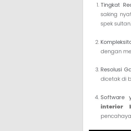
Tingkat Re
saking nya
spek sultan
Kompleksit
dengan mer
Resolusi G
dicetak di 
Software 
interior 
pencahayaa