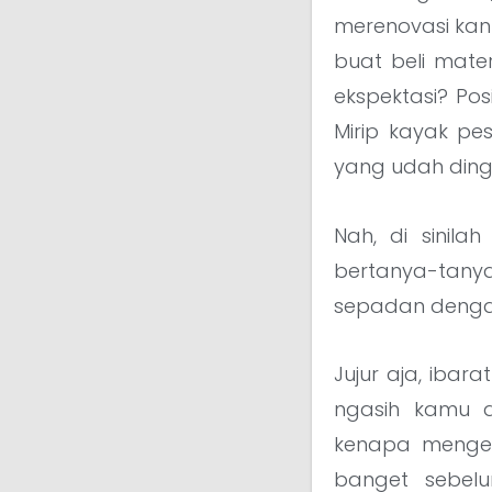
merenovasi kant
buat beli mate
ekspektasi? Po
Mirip kayak pe
yang udah dingi
Nah, di sinila
bertanya-tany
sepadan dengan
Jujur aja, ibara
ngasih kamu d
kenapa menge
banget sebelu