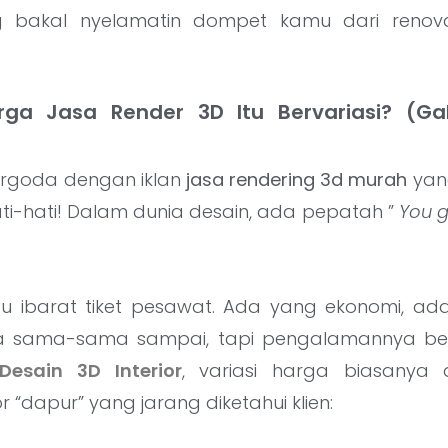
ang bakal nyelamatin dompet kamu dari renov
ga Jasa Render 3D Itu Bervariasi? (G
 tergoda dengan iklan
jasa rendering 3d murah
yan
 hati-hati! Dalam dunia desain, ada pepatah ”
You g
tu ibarat tiket pesawat. Ada yang ekonomi, a
ya sama-sama sampai, tapi pengalamannya be
Desain 3D Interior
, variasi harga biasanya 
 “dapur” yang jarang diketahui klien: