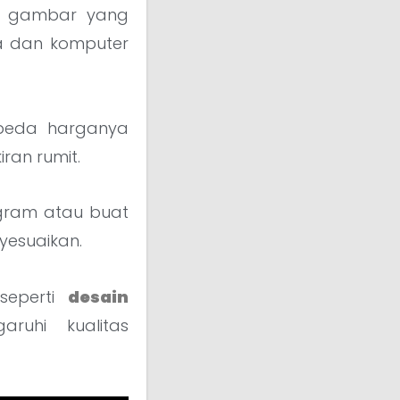
 gambar yang
 dan komputer
 beda harganya
ran rumit.
gram atau buat
esuaikan.
seperti
desain
uhi kualitas