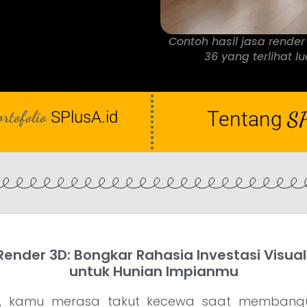
Contoh hasil jasa render
36 yang terlihat lu
ortofolio
Tentang
SP
SPlusA.id
ender 3D: Bongkar Rahasia Investasi Visua
untuk Hunian Impianmu
ih, kamu merasa takut kecewa saat membang