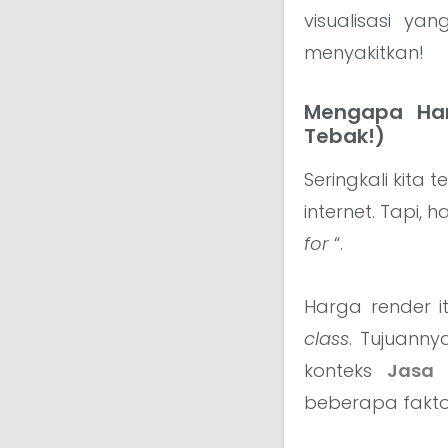
visualisasi y
menyakitkan!
Mengapa Har
Tebak!)
Seringkali kita
internet. Tapi,
for
“.
Harga render i
class
. Tujuann
konteks
Jasa 
beberapa faktor