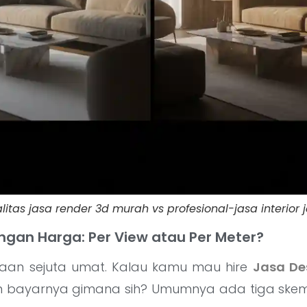
itas jasa render 3d murah vs profesional-jasa interior j
ngan Harga: Per View atau Per Meter?
nyaan sejuta umat. Kalau kamu mau hire
Jasa De
m bayarnya gimana sih? Umumnya ada tiga ske