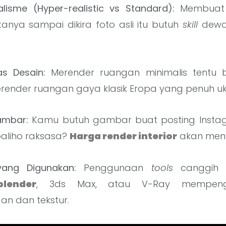
alisme (Hyper-realistic vs Standard):
Membuat
tanya sampai dikira foto asli itu butuh
skill
dewa
.
as Desain:
Merender ruangan minimalis tentu
ender ruangan gaya klasik Eropa yang penuh uki
ambar:
Kamu butuh gambar buat posting Insta
baliho raksasa?
Harga render interior
akan meny
yang Digunakan:
Penggunaan
tools
canggih 
blender
, 3ds Max, atau V-Ray mempengar
n dan tekstur.