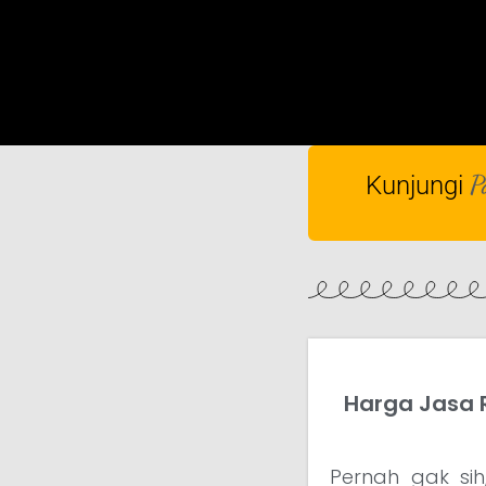
P
Kunjungi
Harga Jasa R
Pernah gak s