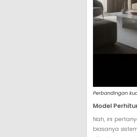
Perbandingan kual
Model Perhitu
Nah, ini perta
biasanya siste