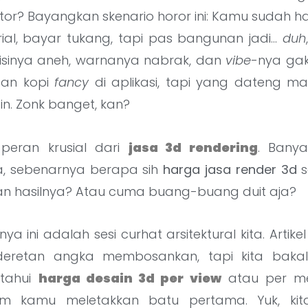
or? Bayangkan skenario horor ini: Kamu sudah ha
rial, bayar tukang, tapi pas bangunan jadi…
duh
sisinya aneh, warnanya nabrak, dan
vibe
-nya gak
san kopi
fancy
di aplikasi, tapi yang dateng ma
n. Zonk banget, kan?
h peran krusial dari
jasa 3d rendering
. Banya
a, sebenarnya berapa sih
harga jasa render 3d
s
 hasilnya? Atau cuma buang-buang duit aja?
tnya ini adalah sesi curhat arsitektural kita. Artik
eretan angka membosankan, tapi kita baka
tahui
harga desain 3d per view
atau per met
m kamu meletakkan batu pertama. Yuk, kit