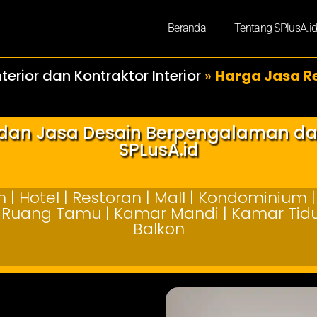
Beranda
Tentang SPlusA.i
terior dan Kontraktor Interior
»
Harga Jasa R
r dan Jasa Desain Berpengalaman d
SPLusA.id
| Hotel | Restoran | Mall | Kondominium | 
 | Ruang Tamu | Kamar Mandi | Kamar Tidur
Balkon