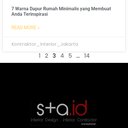
7 Warna Dapur Rumah Minimalis yang Membuat
Anda Terinspirasi
READ MORE »
Kontraktor_Interior_Jakarta
1
2
3
4
5
…
14