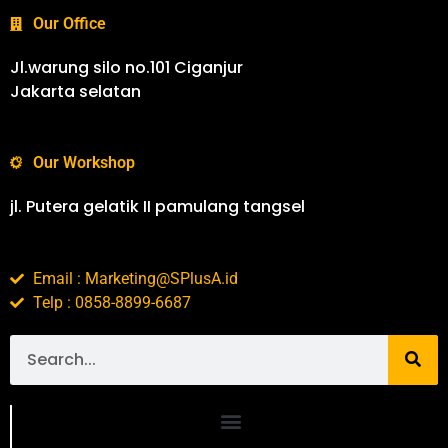
Our Office
Jl.warung silo no.101 Ciganjur
Jakarta selatan
Our Workshop
jl. Putera gelatik II pamulang tangsel
Email : Marketing@SPlusA.id
Telp : 0858-8899-6687
Portofolio SPlusA.id Jasa Desain Interior dan Kontraktor Interior