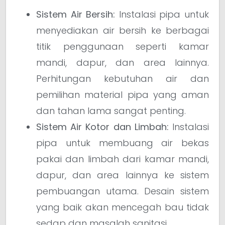
Sistem Air Bersih:
Instalasi pipa untuk
menyediakan air bersih ke berbagai
titik penggunaan seperti kamar
mandi, dapur, dan area lainnya.
Perhitungan kebutuhan air dan
pemilihan material pipa yang aman
dan tahan lama sangat penting.
Sistem Air Kotor dan Limbah:
Instalasi
pipa untuk membuang air bekas
pakai dan limbah dari kamar mandi,
dapur, dan area lainnya ke sistem
pembuangan utama. Desain sistem
yang baik akan mencegah bau tidak
sedap dan masalah sanitasi.