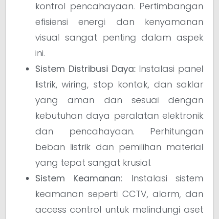
kontrol pencahayaan. Pertimbangan
efisiensi energi dan kenyamanan
visual sangat penting dalam aspek
ini.
Sistem Distribusi Daya:
Instalasi panel
listrik, wiring, stop kontak, dan saklar
yang aman dan sesuai dengan
kebutuhan daya peralatan elektronik
dan pencahayaan. Perhitungan
beban listrik dan pemilihan material
yang tepat sangat krusial.
Sistem Keamanan:
Instalasi sistem
keamanan seperti CCTV, alarm, dan
access control untuk melindungi aset