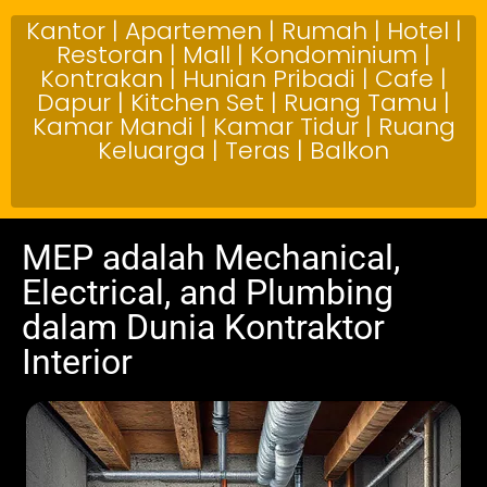
Kantor | Apartemen | Rumah | Hotel |
Restoran | Mall | Kondominium |
Kontrakan | Hunian Pribadi | Cafe |
Dapur | Kitchen Set | Ruang Tamu |
Kamar Mandi | Kamar Tidur | Ruang
Keluarga | Teras | Balkon
MEP adalah Mechanical,
Electrical, and Plumbing
dalam Dunia Kontraktor
Interior