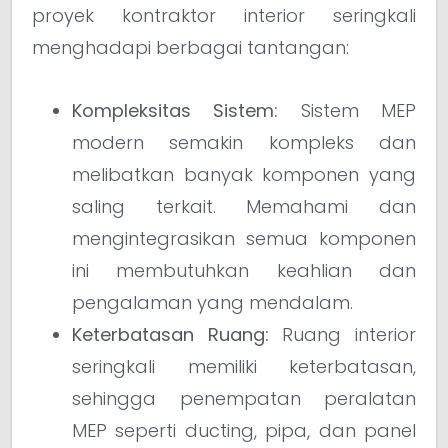
proyek kontraktor interior seringkali
menghadapi berbagai tantangan:
Kompleksitas Sistem:
Sistem MEP
modern semakin kompleks dan
melibatkan banyak komponen yang
saling terkait. Memahami dan
mengintegrasikan semua komponen
ini membutuhkan keahlian dan
pengalaman yang mendalam.
Keterbatasan Ruang:
Ruang interior
seringkali memiliki keterbatasan,
sehingga penempatan peralatan
MEP seperti ducting, pipa, dan panel