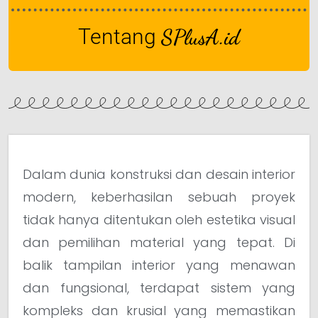
Tentang
SPlusA.id
Dalam dunia konstruksi dan desain interior
modern, keberhasilan sebuah proyek
tidak hanya ditentukan oleh estetika visual
dan pemilihan material yang tepat. Di
balik tampilan interior yang menawan
dan fungsional, terdapat sistem yang
kompleks dan krusial yang memastikan