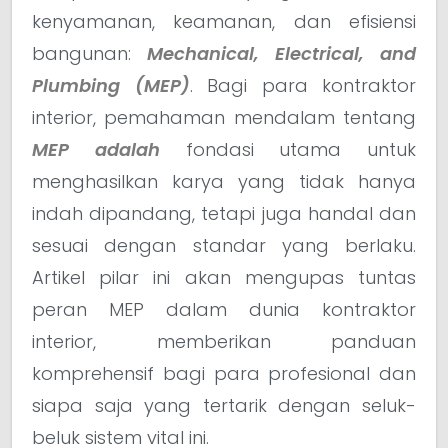
kenyamanan, keamanan, dan efisiensi
bangunan:
Mechanical, Electrical, and
Plumbing (MEP)
. Bagi para kontraktor
interior, pemahaman mendalam tentang
MEP adalah
fondasi utama untuk
menghasilkan karya yang tidak hanya
indah dipandang, tetapi juga handal dan
sesuai dengan standar yang berlaku.
Artikel pilar ini akan mengupas tuntas
peran MEP dalam dunia kontraktor
interior, memberikan panduan
komprehensif bagi para profesional dan
siapa saja yang tertarik dengan seluk-
beluk sistem vital ini.