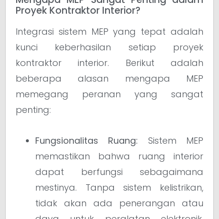
Proyek Kontraktor Interior?
Integrasi sistem MEP yang tepat adalah
kunci keberhasilan setiap proyek
kontraktor interior. Berikut adalah
beberapa alasan mengapa MEP
memegang peranan yang sangat
penting:
Fungsionalitas Ruang:
Sistem MEP
memastikan bahwa ruang interior
dapat berfungsi sebagaimana
mestinya. Tanpa sistem kelistrikan,
tidak akan ada penerangan atau
daya untuk peralatan elektronik.