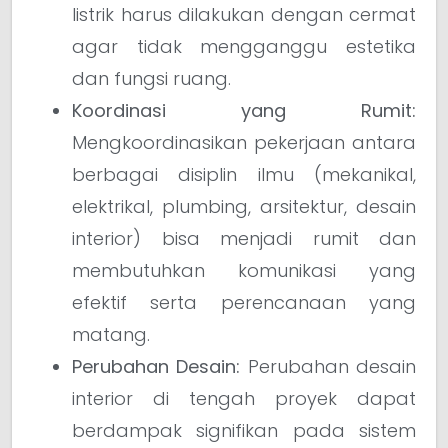
listrik harus dilakukan dengan cermat
agar tidak mengganggu estetika
dan fungsi ruang.
Koordinasi yang Rumit:
Mengkoordinasikan pekerjaan antara
berbagai disiplin ilmu (mekanikal,
elektrikal, plumbing, arsitektur, desain
interior) bisa menjadi rumit dan
membutuhkan komunikasi yang
efektif serta perencanaan yang
matang.
Perubahan Desain:
Perubahan desain
interior di tengah proyek dapat
berdampak signifikan pada sistem