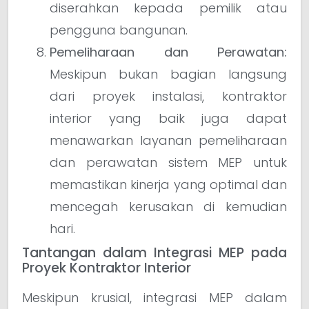
diserahkan kepada pemilik atau
pengguna bangunan.
Pemeliharaan dan Perawatan:
Meskipun bukan bagian langsung
dari proyek instalasi, kontraktor
interior yang baik juga dapat
menawarkan layanan pemeliharaan
dan perawatan sistem MEP untuk
memastikan kinerja yang optimal dan
mencegah kerusakan di kemudian
hari.
Tantangan dalam Integrasi MEP pada
Proyek Kontraktor Interior
Meskipun krusial, integrasi MEP dalam