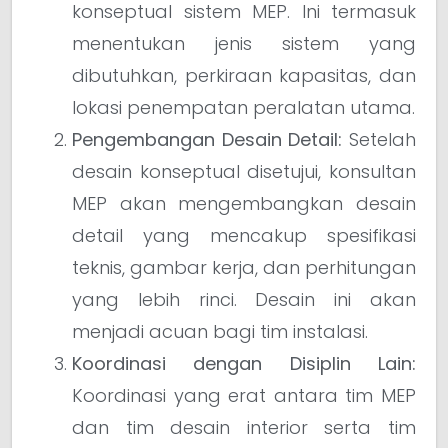
konseptual sistem MEP. Ini termasuk
menentukan jenis sistem yang
dibutuhkan, perkiraan kapasitas, dan
lokasi penempatan peralatan utama.
Pengembangan Desain Detail:
Setelah
desain konseptual disetujui, konsultan
MEP akan mengembangkan desain
detail yang mencakup spesifikasi
teknis, gambar kerja, dan perhitungan
yang lebih rinci. Desain ini akan
menjadi acuan bagi tim instalasi.
Koordinasi dengan Disiplin Lain:
Koordinasi yang erat antara tim MEP
dan tim desain interior serta tim