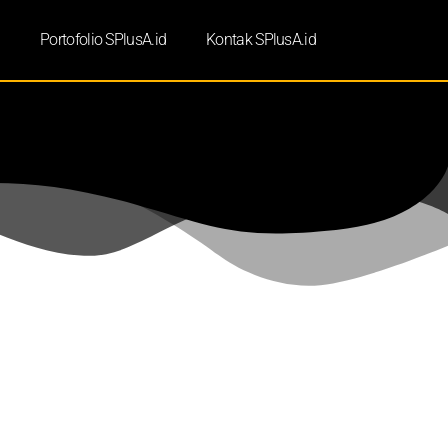
d
Portofolio SPlusA.id
Kontak SPlusA.id