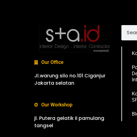
Ko
Our Office
Po
De
Jl.warung silo no.101 Ciganjur
In
Jakarta selatan
Ko
SP
Our Workshop
Bl
jl. Putera gelatik II pamulang
tangsel