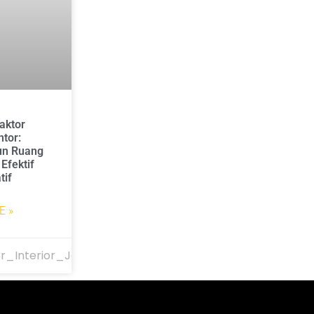
aktor
ntor:
n Ruang
Efektif
tif
E »
r_Interior_Jakarta