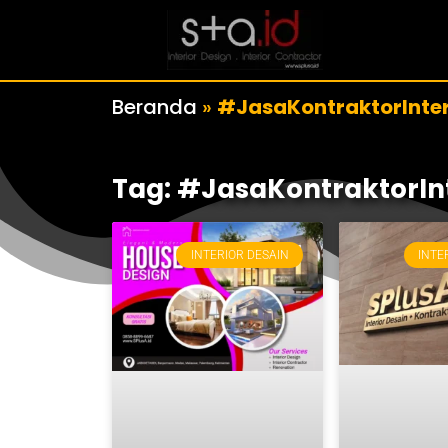
Beranda
»
#JasaKontraktorInter
Tag: #JasaKontraktorInt
INTERIOR DESAIN
INTE