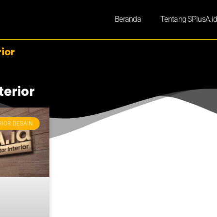
Beranda
Tentang SPlusA.i
ior
erior
RIOR DESAIN