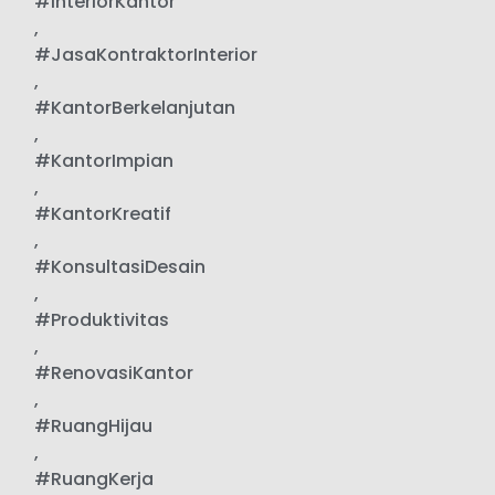
#InteriorKantor
,
#JasaKontraktorInterior
,
#KantorBerkelanjutan
,
#KantorImpian
,
#KantorKreatif
,
#KonsultasiDesain
,
#Produktivitas
,
#RenovasiKantor
,
#RuangHijau
,
#RuangKerja