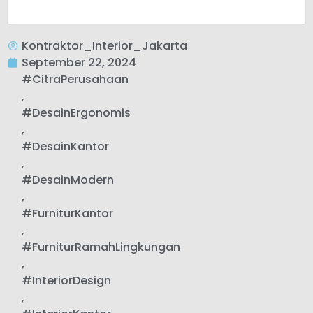
Kontraktor_Interior_Jakarta
September 22, 2024
#CitraPerusahaan
,
#DesainErgonomis
,
#DesainKantor
,
#DesainModern
,
#FurniturKantor
,
#FurniturRamahLingkungan
,
#InteriorDesign
,