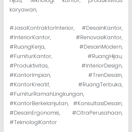
hijau, teknologi kantor, produktivitas
karyawan,
#JasaKontraktorInterior, #DesainKantor,
#InteriorKantor, #RenovasiKantor,
#RuangKerja, #DesainModern,
#FurniturKantor, #RuangHijau,
#Produktivitas, #InteriorDesign,
#KantorImpian, #TrenDesain,
#KantorKreatif, #RuangTerbuka,
#FurniturRamahLingkungan,
#KantorBerkelanjutan, #KonsultasiDesain,
#DesainErgonomis, #CitraPerusahaan,
#TeknologiKantor