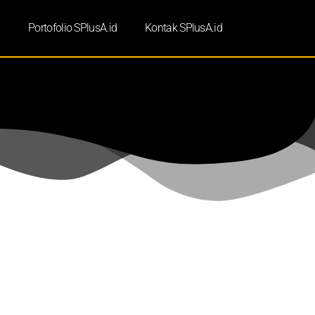
d
Portofolio SPlusA.id
Kontak SPlusA.id