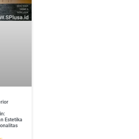
rior
in:
 Estetika
onalitas