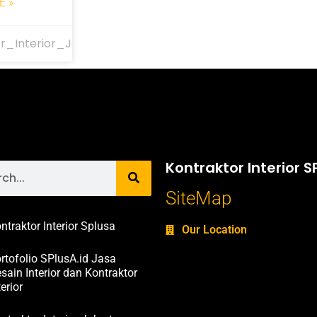
E »
r_Interior_Jakarta
Kontraktor Interior S
SiteMap
ntraktor Interior Splusa
Our Location
rtofolio SPlusA.id Jasa
sain Interior dan Kontraktor
terior