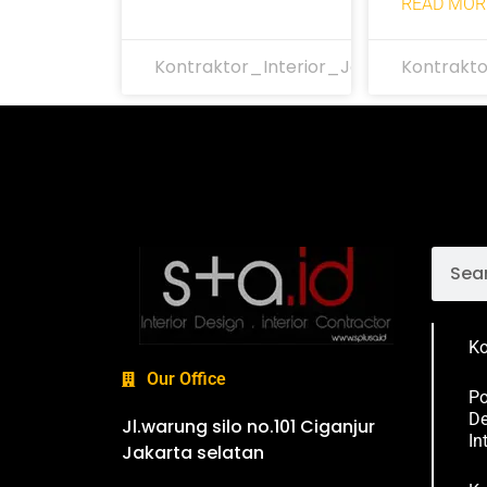
READ MOR
Kontraktor_Interior_Jakarta
Kontrakto
Ko
Our Office
Po
De
Jl.warung silo no.101 Ciganjur
In
Jakarta selatan