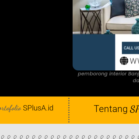
pemborong interior Banja
da
ortofolio
Tentang
SP
SPlusA.id