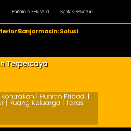
d
Portofolio SPlusA.id
Kontak SPlusA.id
erior Banjarmasin: Solusi
an Terpercaya
Kontrakan | Hunian Pribadi |
 | Ruang Keluarga | Teras |