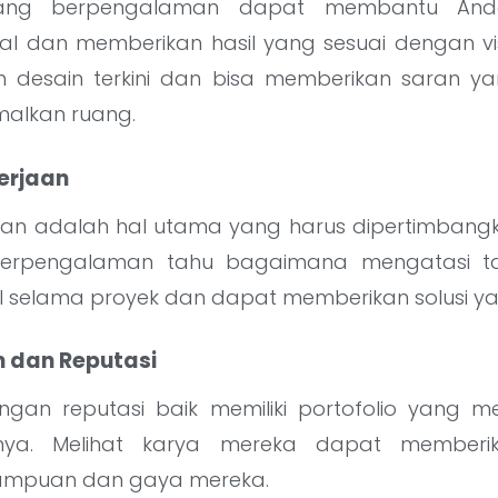
ang berpengalaman dapat membantu Anda
l dan memberikan hasil yang sesuai dengan vi
 desain terkini dan bisa memberikan saran y
alkan ruang.
kerjaan
jaan adalah hal utama yang harus dipertimban
 berpengalaman tahu bagaimana mengatasi 
 selama proyek dan dapat memberikan solusi yan
 dan Reputasi
an reputasi baik memiliki portofolio yang me
mnya. Melihat karya mereka dapat member
mpuan dan gaya mereka.