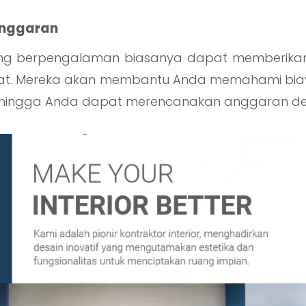
Anggaran
g berpengalaman biasanya dapat memberikan 
rat. Mereka akan membantu Anda memahami bia
ehingga Anda dapat merencanakan anggaran de