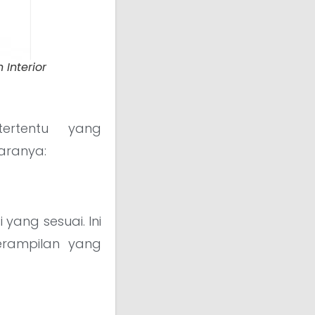
 Interior
 tertentu yang
aranya:
 yang sesuai. Ini
erampilan yang