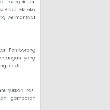
 menghindari
si Anda. Mereka
ang bermanfaat
gkan. Pemborong
tantangan yang
g efektif.
nunjukkan hasil
ikan gambaran