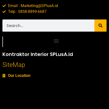
Email : Marketing@SPlusA.id
Telp : 0858-8899-6687
Portofolio SPlusA.id Jasa Desain Interior dan Kontraktor Interior
Kontraktor Interior SPLusA.id
SiteMap
Our Location