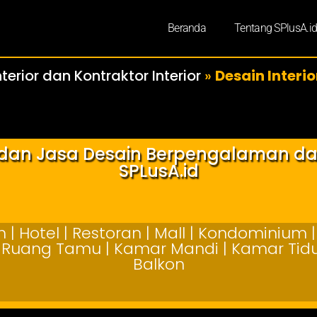
Beranda
Tentang SPlusA.i
terior dan Kontraktor Interior
»
Desain Interi
r dan Jasa Desain Berpengalaman d
SPLusA.id
| Hotel | Restoran | Mall | Kondominium | 
 | Ruang Tamu | Kamar Mandi | Kamar Tidur
Balkon