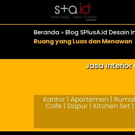
Beranda
»
Blog SPlusA.id Desain In
Ruang yang Luas dan Menawan
Jasa Interio
Kantor | Apartemen | Rumah 
Cafe | Dapur | Kitchen Set