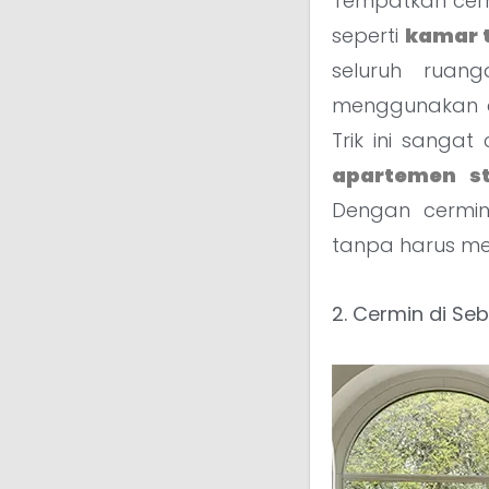
Tempatkan cerm
seperti
kamar t
seluruh ruan
menggunakan ce
Trik ini sanga
apartemen s
Dengan cermin
tanpa harus me
2. Cermin di Se