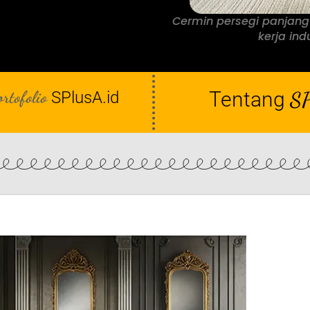
Cermin persegi panjang
kerja indu
ortofolio
Tentang
SP
SPlusA.id