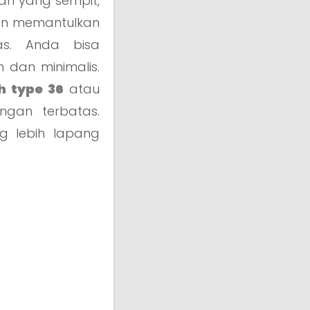
an yang sempit,
an memantulkan
as. Anda bisa
 dan minimalis.
h type 36
atau
ngan terbatas.
g lebih lapang