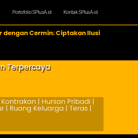
d
Portofolio SPlusA.id
Kontak SPlusA.id
or dengan Cermin: Ciptakan Ilusi
an Terpercaya
Kontrakan | Hunian Pribadi |
 | Ruang Keluarga | Teras |