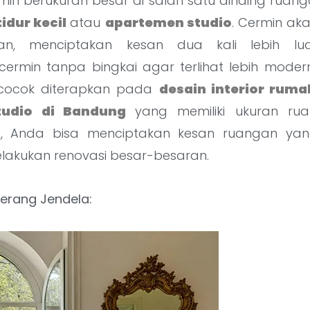
in berukuran besar di salah satu dinding ruang
idur kecil
atau
apartemen studio
. Cermin ak
gan, menciptakan kesan dua kali lebih lu
rmin tanpa bingkai agar terlihat lebih modern
t cocok diterapkan pada
desain interior ruma
tudio di Bandung
yang memiliki ukuran rua
, Anda bisa menciptakan kesan ruangan yan
lakukan renovasi besar-besaran.
berang Jendela: