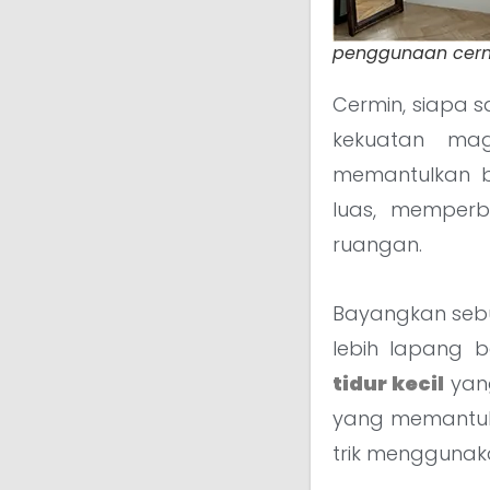
penggunaan cermin
Cermin, siapa s
kekuatan ma
memantulkan b
luas, memperb
ruangan.
Bayangkan se
lebih lapang 
tidur kecil
yan
yang memantul
trik mengguna