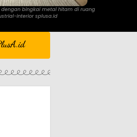
 dengan bingkai metal hitam di ruang
strial-interior splusa.id
lusA.id