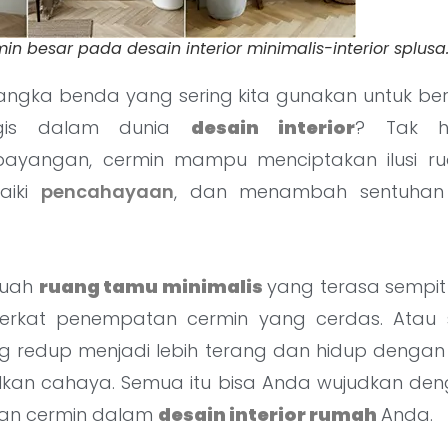
 besar pada desain interior minimalis-interior splusa.
angka benda yang sering kita gunakan untuk berk
gis dalam dunia
desain interior
? Tak h
ayangan, cermin mampu menciptakan ilusi ru
aiki
pencahayaan
, dan menambah sentuhan 
buah
ruang tamu minimalis
yang terasa sempit s
berkat penempatan cermin yang cerdas. Ata
g redup menjadi lebih terang dan hidup denga
kan cahaya. Semua itu bisa Anda wujudkan d
kan cermin dalam
desain interior rumah
Anda.