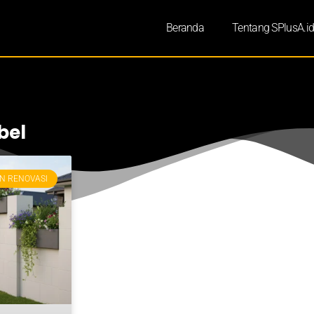
Beranda
Tentang SPlusA.i
l
bel
N RENOVASI