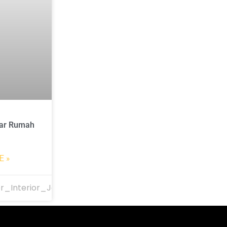
ar Rumah
E »
r_Interior_Jakarta