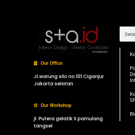
Ko
Our Office
Po
De
Jl.warung silo no.101 Ciganjur
In
Jakarta selatan
Ko
SP
Our Workshop
Bl
jl. Putera gelatik II pamulang
tangsel