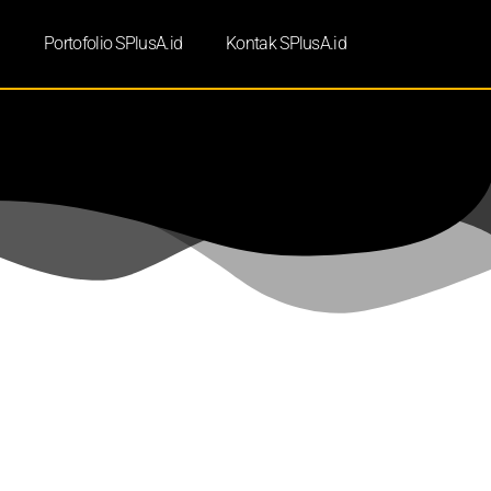
d
Portofolio SPlusA.id
Kontak SPlusA.id