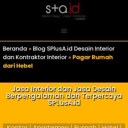
Beranda
»
Blog SPlusA.id Desain Interior
dan Kontraktor Interior
»
Pagar Rumah
dari Hebel
Jasa Interior dan Jasa Desain
Berpengalaman dan Terpercaya
SPLusA.id
Kantor | Apartemen | Rumah | Hotel |