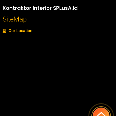
Portofolio SPlusA.id Jasa Desain Interior dan Kontraktor Interior
Kontraktor Interior SPLusA.id
SiteMap
Our Location