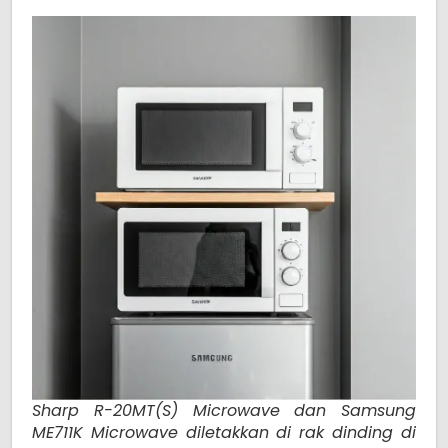
Sharp R-20MT(S) Microwave dan Samsung
ME711K Microwave diletakkan di rak dinding di