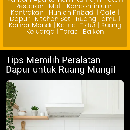
Restoran | Mall | Kondominium |
Kontrakan | Hunian Pribadi | Cafe |
Dapur | Kitchen Set | Ruang Tamu |
Kamar Mandi | Kamar Tidur | Ruang
Keluarga | Teras | Balkon
Tips Memilih Peralatan
Dapur untuk Ruang Mungil