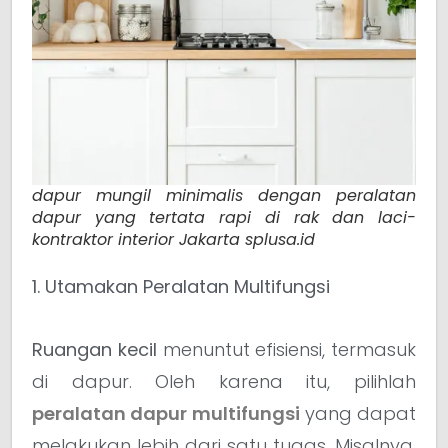
dapur mungil minimalis dengan peralatan
dapur yang tertata rapi di rak dan laci-
kontraktor interior Jakarta splusa.id
1. Utamakan Peralatan Multifungsi
Ruangan kecil
menuntut efisiensi, termasuk
di dapur. Oleh karena itu, pilihlah
peralatan dapur multifungsi
yang dapat
melakukan lebih dari satu tugas. Misalnya,