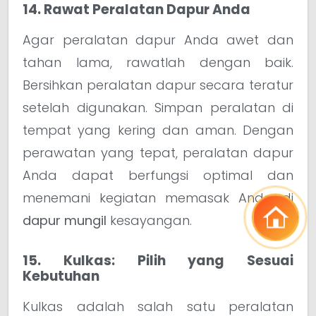
14. Rawat Peralatan Dapur Anda
Agar peralatan dapur Anda awet dan
tahan lama, rawatlah dengan baik.
Bersihkan peralatan dapur secara teratur
setelah digunakan. Simpan peralatan di
tempat yang kering dan aman. Dengan
perawatan yang tepat, peralatan dapur
Anda dapat berfungsi optimal dan
menemani kegiatan memasak Anda di
dapur mungil
kesayangan.
15. Kulkas: Pilih yang Sesuai
Kebutuhan
Kulkas adalah salah satu peralatan