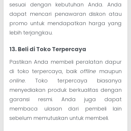
sesuai dengan kebutuhan Anda. Anda
dapat mencari penawaran diskon atau
promo untuk mendapatkan harga yang
lebih terjangkau.
13. Beli di Toko Terpercaya
Pastikan Anda membeli peralatan dapur
di toko terpercaya, baik
offline
maupun
online
. Toko terpercaya biasanya
menyediakan produk berkualitas dengan
garansi resmi. Anda juga dapat
membaca ulasan dari pembeli lain
sebelum memutuskan untuk membeli.