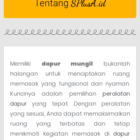
Tentang
SPlusA.id
Memiliki
dapur mungil
bukanlah
halangan untuk menciptakan ruang
memasak yang fungsional dan nyaman.
Kuncinya adalah pemilihan
peralatan
dapur
yang tepat. Dengan peralatan
yang sesuai, Anda dapat memaksimalkan
ruang yang terbatas dan tetap
menikmati kegiatan memasak di
dapur