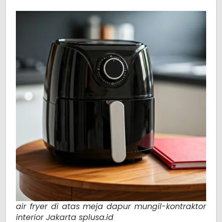
air fryer di atas meja dapur mungil-kontraktor
interior Jakarta splusa.id