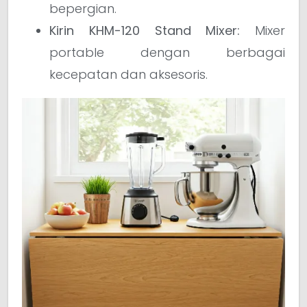
bepergian.
Kirin KHM-120 Stand Mixer:
Mixer
portable dengan berbagai
kecepatan dan aksesoris.