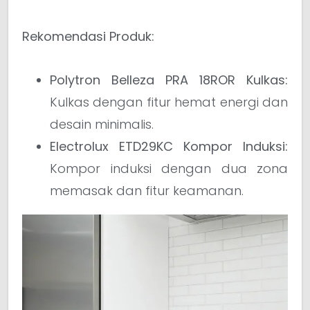
Rekomendasi Produk:
Polytron Belleza PRA 18ROR Kulkas:
Kulkas dengan fitur hemat energi dan
desain minimalis.
Electrolux ETD29KC Kompor Induksi:
Kompor induksi dengan dua zona
memasak dan fitur keamanan.