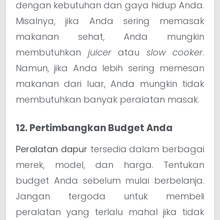
dengan kebutuhan dan gaya hidup Anda.
Misalnya, jika Anda sering memasak
makanan sehat, Anda mungkin
membutuhkan
juicer
atau
slow cooker
.
Namun, jika Anda lebih sering memesan
makanan dari luar, Anda mungkin tidak
membutuhkan banyak peralatan masak.
12. Pertimbangkan Budget Anda
Peralatan dapur
tersedia dalam berbagai
merek, model, dan harga. Tentukan
budget Anda sebelum mulai berbelanja.
Jangan tergoda untuk membeli
peralatan yang terlalu mahal jika tidak