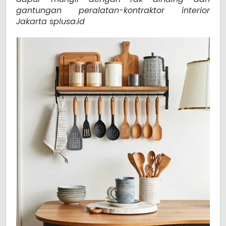
gantungan peralatan-kontraktor interior
Jakarta splusa.id