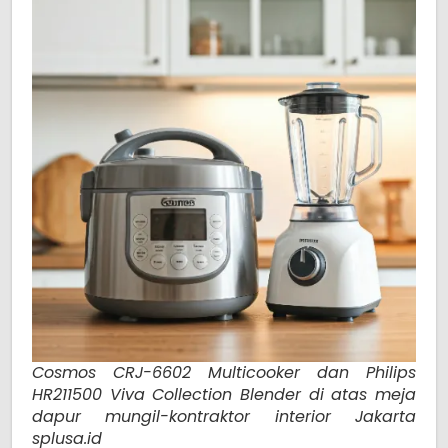
Cosmos CRJ-6602 Multicooker dan Philips
HR211500 Viva Collection Blender di atas meja
dapur mungil-kontraktor interior Jakarta
splusa.id