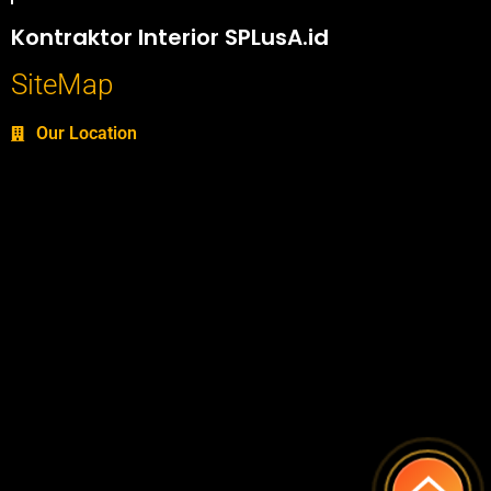
Portofolio SPlusA.id Jasa Desain Interior dan Kontraktor Interior
Kontraktor Interior SPLusA.id
SiteMap
Our Location