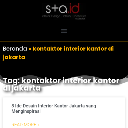
Beranda
»
kontaktor interior kantor di
jakarta
Tag: kontaktor interior kantor
di jakarta
8 Ide Desain Interior Kantor Jakarta yang
Menginspirasi
READ MORE »