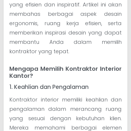
yang efisien dan inspiratif. Artikel ini akan
membahas berbagai aspek desain
ergonomis, ruang kerja efisien, serta
memberikan inspirasi desain yang dapat
membantu Anda dalam memilih
kontraktor yang tepat.
Mengapa Memilih Kontraktor Interior
Kantor?
1. Keahlian dan Pengalaman
Kontraktor interior memiliki keahlian dan
pengalaman dalam merancang ruang
yang sesuai dengan kebutuhan klien.
Mereka memahami berbagai elemen