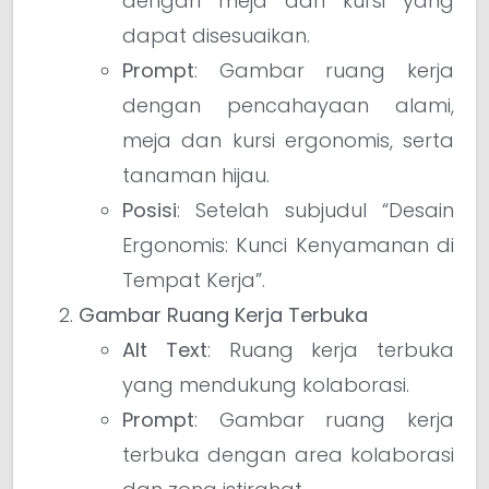
dengan meja dan kursi yang
dapat disesuaikan.
Prompt
: Gambar ruang kerja
dengan pencahayaan alami,
meja dan kursi ergonomis, serta
tanaman hijau.
Posisi
: Setelah subjudul “Desain
Ergonomis: Kunci Kenyamanan di
Tempat Kerja”.
Gambar Ruang Kerja Terbuka
Alt Text
: Ruang kerja terbuka
yang mendukung kolaborasi.
Prompt
: Gambar ruang kerja
terbuka dengan area kolaborasi