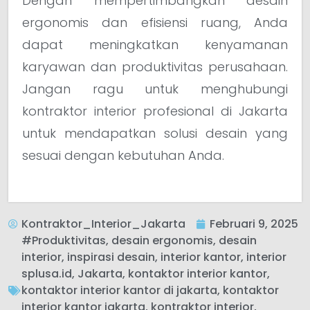
Dengan mempertimbangkan desain
ergonomis dan efisiensi ruang, Anda
dapat meningkatkan kenyamanan
karyawan dan produktivitas perusahaan.
Jangan ragu untuk menghubungi
kontraktor interior profesional di Jakarta
untuk mendapatkan solusi desain yang
sesuai dengan kebutuhan Anda.
Kontraktor_Interior_Jakarta
Februari 9, 2025
#Produktivitas
,
desain ergonomis
,
desain
interior
,
inspirasi desain
,
interior kantor
,
interior
splusa.id
,
Jakarta
,
kontaktor interior kantor
,
kontaktor interior kantor di jakarta
,
kontaktor
interior kantor jakarta
,
kontraktor interior
,