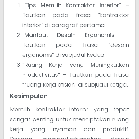
“Tips Memilih Kontraktor Interior”
–
Tautkan pada frasa “kontraktor
interior” di paragraf pertama.
“Manfaat Desain Ergonomis”
–
Tautkan pada frasa “desain
ergonomis” di subjudul kedua.
“Ruang Kerja yang Meningkatkan
Produktivitas”
– Tautkan pada frasa
“ruang kerja efisien” di subjudul ketiga.
Kesimpulan
Memilih kontraktor interior yang tepat
sangat penting untuk menciptakan ruang
kerja yang nyaman dan produktif.