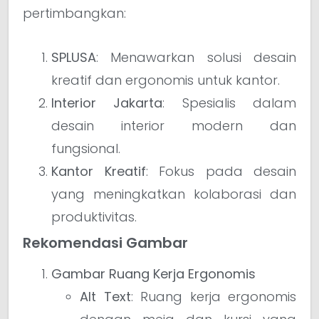
pertimbangkan:
SPLUSA
: Menawarkan solusi desain
kreatif dan ergonomis untuk kantor.
Interior Jakarta
: Spesialis dalam
desain interior modern dan
fungsional.
Kantor Kreatif
: Fokus pada desain
yang meningkatkan kolaborasi dan
produktivitas.
Rekomendasi Gambar
Gambar Ruang Kerja Ergonomis
Alt Text
: Ruang kerja ergonomis