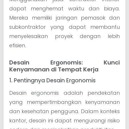
dapat menghemat waktu dan biaya.
Mereka memiliki jaringan pemasok dan
subkontraktor yang dapat membantu
menyelesaikan proyek dengan lebih
efisien.
Desain Ergonomis: Kunci
Kenyamanan di Tempat Kerja
1. Pentingnya Desain Ergonomis
Desain ergonomis adalah pendekatan
yang mempertimbangkan kenyamanan
dan kesehatan pengguna. Dalam konteks
kantor, desain ini dapat mengurangi risiko