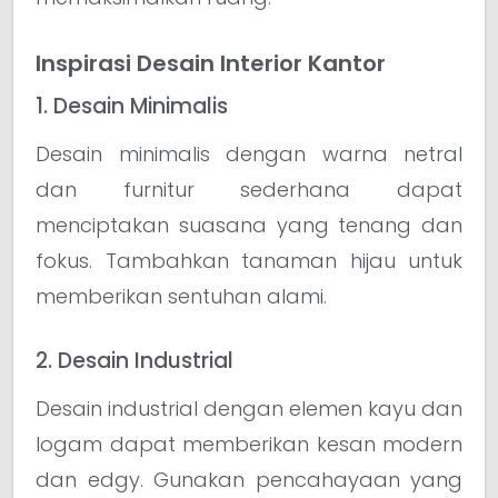
Inspirasi Desain Interior Kantor
1. Desain Minimalis
Desain minimalis dengan warna netral
dan furnitur sederhana dapat
menciptakan suasana yang tenang dan
fokus. Tambahkan tanaman hijau untuk
memberikan sentuhan alami.
2. Desain Industrial
Desain industrial dengan elemen kayu dan
logam dapat memberikan kesan modern
dan edgy. Gunakan pencahayaan yang