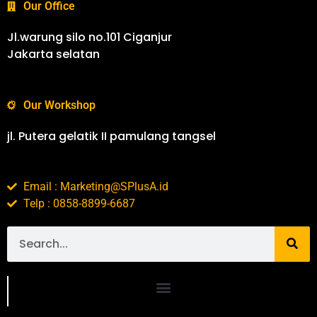
Our Office
Jl.warung silo no.101 Ciganjur
Jakarta selatan
Our Workshop
jl. Putera gelatik II pamulang tangsel
Email : Marketing@SPlusA.id
Telp : 0858-8899-6687
Portofolio SPlusA.id Jasa Desain Interior dan Kontraktor Interior