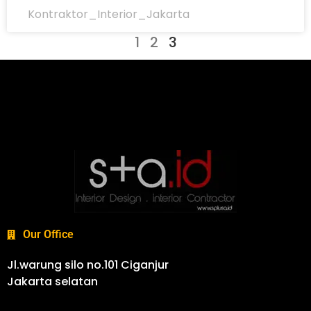
Kontraktor_Interior_Jakarta
1
2
3
Our Office
Jl.warung silo no.101 Ciganjur
Jakarta selatan