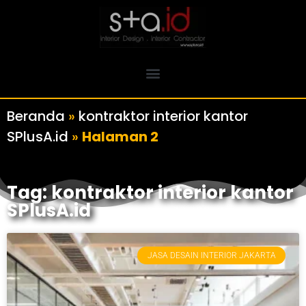
Beranda
»
kontraktor interior kantor
SPlusA.id
»
Halaman 2
Tag: kontraktor interior kantor
SPlusA.id
JASA DESAIN INTERIOR JAKARTA