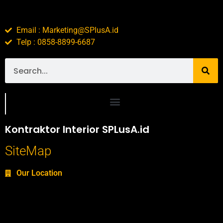
Email : Marketing@SPlusA.id
Telp : 0858-8899-6687
Portofolio SPlusA.id Jasa Desain Interior dan Kontraktor Interior
Kontraktor Interior SPLusA.id
SiteMap
Our Location