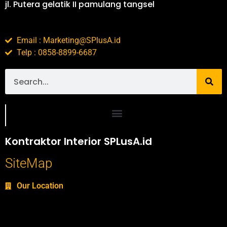
jl. Putera gelatik II pamulang tangsel
Email : Marketing@SPlusA.id
Telp : 0858-8899-6687
Portofolio SPlusA.id Jasa Desain Interior dan Kontraktor Interior
Kontraktor Interior SPLusA.id
SiteMap
Our Location