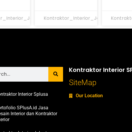
r_Interior_Jakarta
Kontraktor_Interior_Jakarta
Kontrakt
Kontraktor Interior S
SiteMap
ntraktor Interior Splusa
Our Location
rtofolio SPlusA.id Jasa
sain Interior dan Kontraktor
terior