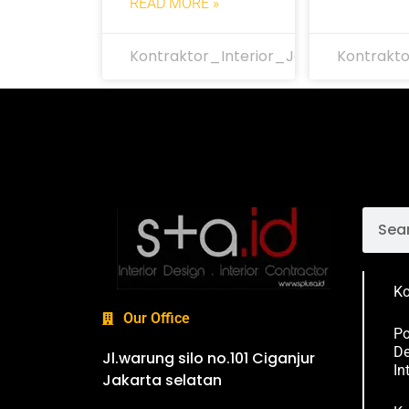
READ MORE »
Kontraktor_Interior_Jakarta
Kontrakto
Ko
Our Office
Po
De
Jl.warung silo no.101 Ciganjur
In
Jakarta selatan