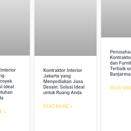
Perusaha
Kontraktor
dan Furnit
Terbaik u
Interior
Kontraktor Interior
Banjarma
ng
Jakarta yang
Proyek
Menyediakan Jasa
si Ideal
Desain: Solusi Ideal
READ MOR
utuhan
untuk Ruang Anda
da
READ MORE »
E »