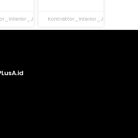
or_Interior_Jakarta
Kontraktor_Interior_Jakarta
PLusA.id