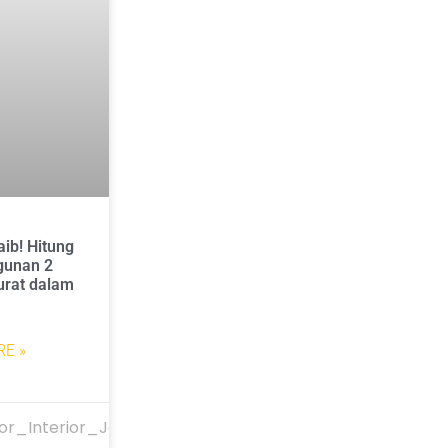
ib! Hitung
gunan 2
urat dalam
E »
or_Interior_Jakarta