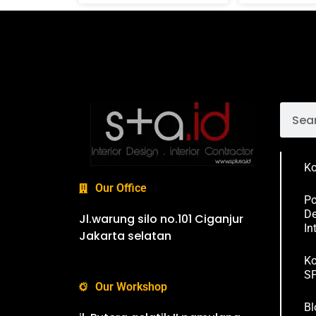
Ko
Our Office
Po
De
Jl.warung silo no.101 Ciganjur
In
Jakarta selatan
Ko
SP
Our Workshop
Bl