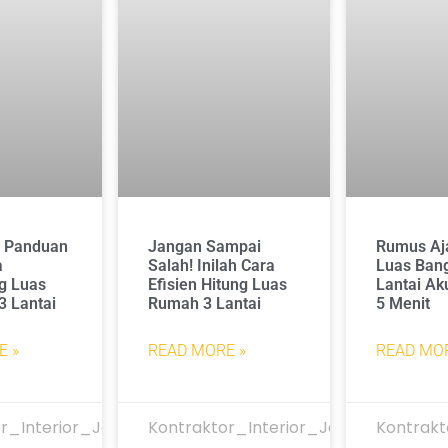
! Panduan
Jangan Sampai
Rumus Aja
a
Salah! Inilah Cara
Luas Ban
g Luas
Efisien Hitung Luas
Lantai Ak
3 Lantai
Rumah 3 Lantai
5 Menit
E »
READ MORE »
READ MOR
r_Interior_Jakarta
Kontraktor_Interior_Jakarta
Kontrakt