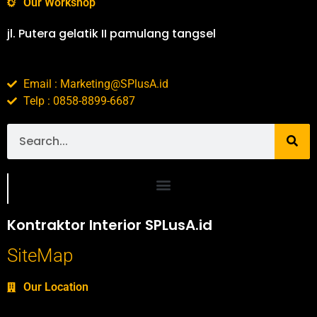
Our Workshop
jl. Putera gelatik II pamulang tangsel
Email : Marketing@SPlusA.id
Telp : 0858-8899-6687
Portofolio SPlusA.id Jasa Desain Interior dan Kontraktor Interior
Kontraktor Interior SPLusA.id
SiteMap
Our Location