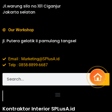
Jl.warung silo no.101 Ciganjur
Jakarta selatan
Our Workshop
jl. Putera gelatik II pamulang tangsel
Email : Marketing@SPlusA.id
Telp : 0858-8899-6687
Portofolio SPlusA.id Jasa Desain Interior dan Kontraktor Interior
Kontraktor Interior SPLusA.id