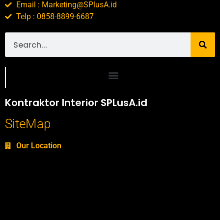
Email : Marketing@SPlusA.id
Telp : 0858-8899-6687
Portofolio SPlusA.id Jasa Desain Interior dan Kontraktor Interior
Kontraktor Interior SPLusA.id
SiteMap
Our Location