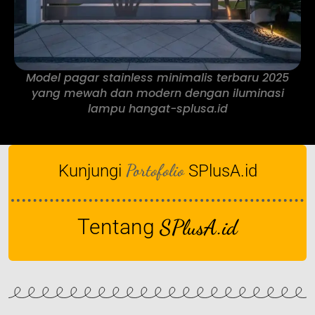
Model pagar stainless minimalis terbaru 2025
yang mewah dan modern dengan iluminasi
lampu hangat-splusa.id
Portofolio
Kunjungi
SPlusA.id
Tentang
SPlusA.id