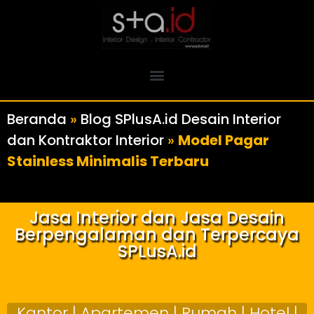
Beranda
»
Blog SPlusA.id Desain Interior
dan Kontraktor Interior
»
Model Pagar
Stainless Minimalis Terbaru
Jasa Interior dan Jasa Desain
Berpengalaman dan Terpercaya
SPLusA.id
Kantor | Apartemen | Rumah | Hotel |